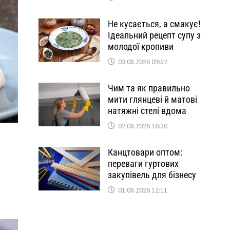
Не кусається, а смакує!
Ідеальний рецепт супу з
молодої кропиви
03.08.2026 09:52
Чим та як правильно
мити глянцеві й матові
натяжні стелі вдома
02.08.2026 16:20
Канцтовари оптом:
переваги гуртових
закупівель для бізнесу
01.08.2026 12:11