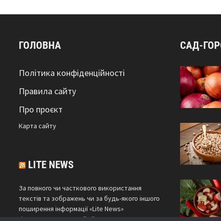
ГОЛОВНА
САД-ГО
Політика конфіденційності
Правила сайту
Про проєкт
Карта сайтy
LITE NEWS
За повного чи часткового використання
текстів та зображень чи за будь-якого іншого
поширення інформації «Lite News»
гіперпосилання на сайт
litenews.com.ua
є