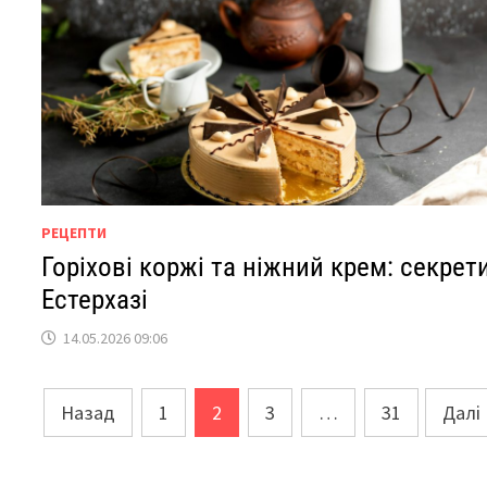
РЕЦЕПТИ
Горіхові коржі та ніжний крем: секрет
Естерхазі
14.05.2026 09:06
Пагінація
Назад
1
2
3
…
31
Далі
записів