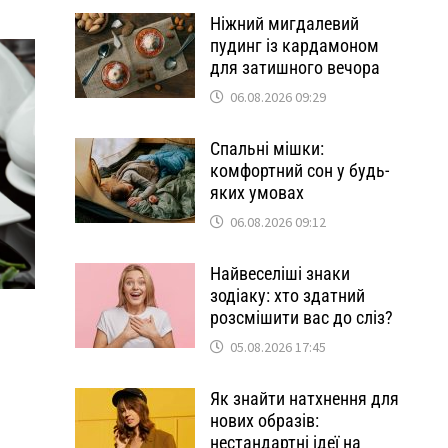
Ніжний мигдалевий
пудинг із кардамоном
для затишного вечора
06.08.2026 09:29
Спальні мішки:
комфортний сон у будь-
яких умовах
06.08.2026 09:12
Найвеселіші знаки
зодіаку: хто здатний
розсмішити вас до сліз?
05.08.2026 17:45
Як знайти натхнення для
нових образів:
нестандартні ідеї на