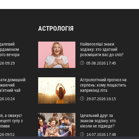
АСТРОЛОГІЯ
далевий
Найвеселіші знаки
кардамоном
зодіаку: хто здатний
ого вечора
розсмішити вас до сліз?
26 09:29
05.08.2026 17:45
вати домашній
Астрологічний прогноз на
віжаючий
серпень: кому пощастить
м’ятний чай
наприкінці літа
26 10:24
29.07.2026 16:15
я, а смакує!
Ідеальний друг за
ецепт супу з
знаком зодіаку: хто
опиви
ніколи не підведе?
26 09:52
24.07.2026 17:48