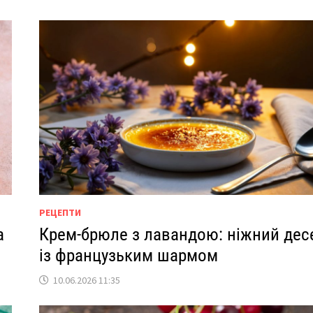
РЕЦЕПТИ
а
Крем-брюле з лавандою: ніжний дес
із французьким шармом
10.06.2026 11:35