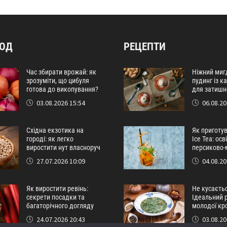
РОД
РЕЦЕПТИ
Час збирати врожай: як
Ніжний миг
зрозуміти, що цибуля
пудинг із 
готова до викопування?
для затишн
03.08.2026 15:54
06.08.20
Східна екзотика на
Як приготу
городі: як легко
Ice Tea: ос
виростити нут власноруч
персиково-
27.07.2026 10:09
04.08.20
Як виростити ревінь:
Не кусаєтьс
секрети посадки та
Ідеальний р
багаторічного догляду
молодої кр
24.07.2026 20:43
03.08.20