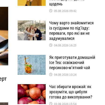
щодень
05.08.2026 09:42
Чому варто знайомитися
із сусідами по під’їзду:
переваги, про які ви не
задумувалися
04.08.2026 16:25
Як приготувати домашній
Ice Tea: освіжаючий
персиково-м’ятний чай
04.08.2026 10:24
ерт
Час збирати врожай: як
зрозуміти, що цибуля
готова до викопування?
03.08.2026 15:54