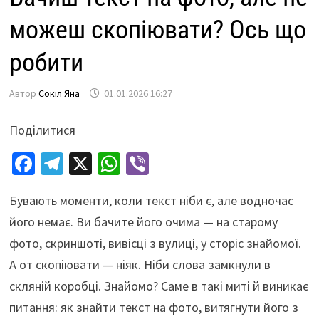
можеш скопіювати? Ось що
робити
Автор
Сокіл Яна
01.01.2026 16:27
Поділитися
Fa
Te
X
W
Vi
ce
le
h
b
Бувають моменти, коли текст ніби є, але водночас
b
gr
at
er
його немає. Ви бачите його очима — на старому
o
a
sA
фото, скриншоті, вивісці з вулиці, у сторіс знайомої.
o
m
p
А от скопіювати — ніяк. Ніби слова замкнули в
k
p
скляній коробці. Знайомо? Саме в такі миті й виникає
питання: як знайти текст на фото, витягнути його з