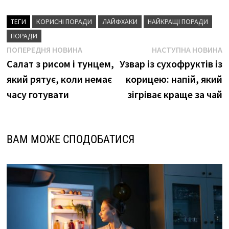
ТЕГИ
КОРИСНІ ПОРАДИ
ЛАЙФХАКИ
НАЙКРАЩІ ПОРАДИ
ПОРАДИ
Навігація
Попередня
Н
ПОПЕРЕДНЯ НОВИНА
НАСТУПНА НОВИНА
новина
н
Салат з рисом і тунцем,
Узвар із сухофруктів із
записів
який рятує, коли немає
корицею: напій, який
часу готувати
зігріває краще за чай
ВАМ МОЖЕ СПОДОБАТИСЯ