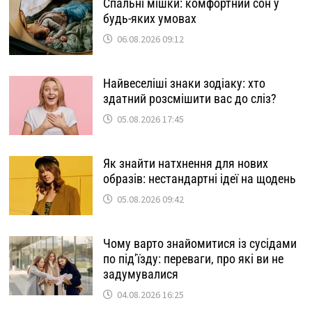
Спальні мішки: комфортний сон у
будь-яких умовах
06.08.2026 09:12
Найвеселіші знаки зодіаку: хто
здатний розсмішити вас до сліз?
05.08.2026 17:45
Як знайти натхнення для нових
образів: нестандартні ідеї на щодень
05.08.2026 09:42
Чому варто знайомитися із сусідами
по під’їзду: переваги, про які ви не
задумувалися
04.08.2026 16:25