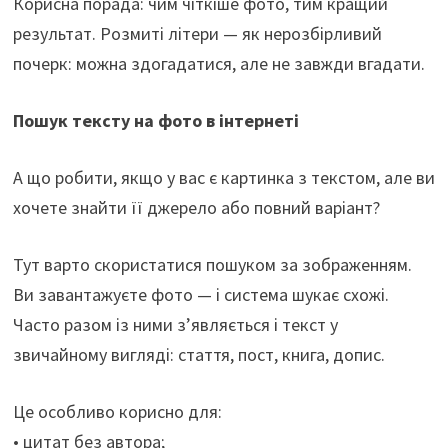
Корисна порада: чим чіткіше фото, тим кращий
результат. Розмиті літери — як нерозбірливий
почерк: можна здогадатися, але не завжди вгадати.
Пошук тексту на фото в інтернеті
А що робити, якщо у вас є картинка з текстом, але ви
хочете знайти її джерело або повний варіант?
Тут варто скористатися пошуком за зображенням.
Ви завантажуєте фото — і система шукає схожі.
Часто разом із ними з’являється і текст у
звичайному вигляді: стаття, пост, книга, допис.
Це особливо корисно для:
• цитат без автора;