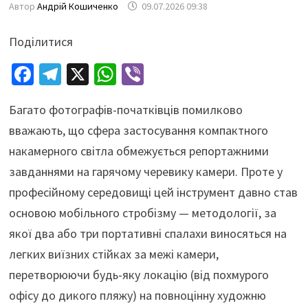
Автор
Андрій Кошиченко
09.07.2026 09:38
Поділитися
Fa
Te
X
W
Vi
ce
le
h
b
Багато фотографів-початківців помилково
b
gr
at
er
вважають, що сфера застосування компактного
o
a
sA
накамерного світла обмежується репортажними
o
m
p
завданнями на гарячому черевику камери. Проте у
k
p
професійному середовищі цей інструмент давно став
основою мобільного стробізму — методології, за
якої два або три портативні спалахи виносяться на
легких виїзних стійках за межі камери,
перетворюючи будь-яку локацію (від похмурого
офісу до дикого пляжу) на повноцінну художню