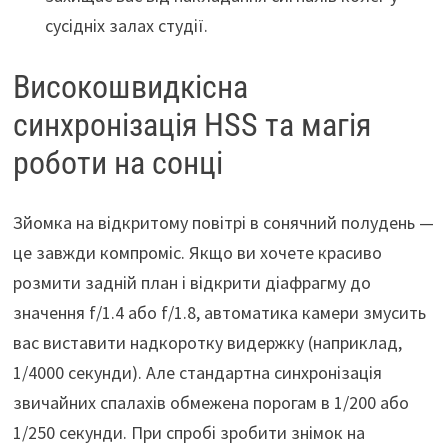
сусідніх залах студії.
Високошвидкісна
синхронізація HSS та магія
роботи на сонці
Зйомка на відкритому повітрі в сонячний полудень —
це завжди компроміс. Якщо ви хочете красиво
розмити задній план і відкрити діафрагму до
значення f/1.4 або f/1.8, автоматика камери змусить
вас виставити надкоротку видержку (наприклад,
1/4000 секунди). Але стандартна синхронізація
звичайних спалахів обмежена порогам в 1/200 або
1/250 секунди. При спробі зробити знімок на