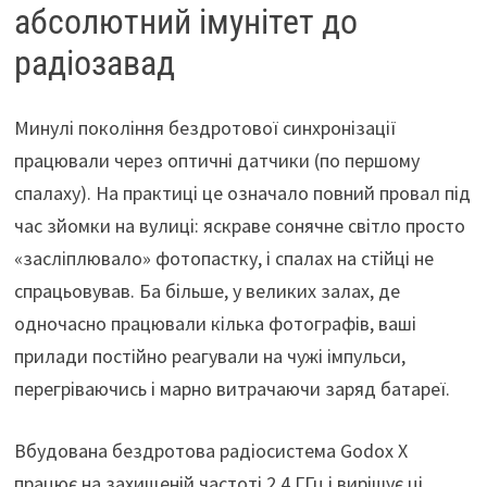
абсолютний імунітет до
радіозавад
Минулі покоління бездротової синхронізації
працювали через оптичні датчики (по першому
спалаху). На практиці це означало повний провал під
час зйомки на вулиці: яскраве сонячне світло просто
«засліплювало» фотопастку, і спалах на стійці не
спрацьовував. Ба більше, у великих залах, де
одночасно працювали кілька фотографів, ваші
прилади постійно реагували на чужі імпульси,
перегріваючись і марно витрачаючи заряд батареї.
Вбудована бездротова радіосистема Godox X
працює на захищеній частоті 2.4 ГГц і вирішує ці