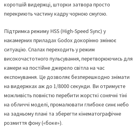
коротшій видержці, шторки затвора просто
перекриють частину кадру чорною смугою.
Підтримка режиму HSS (High-Speed Sync) у
накамерних приладах Godox докорінно змінює
ситуацію. Спалах переходить у режим
високочастотного пульсування, перетворюючись для
камери на постійне джерело світла на час
експонування. Це дозволяє безперешкодно знімати
на видержках аж до 1/8000 секунди. Ви отримуєте
можливість повністю перебити жорсткі сонячні тіні
на обличчі моделі, промалювати глибоке синє небо
на задньому плані та зберегти кінематографічне
розмиття фону («боке»).