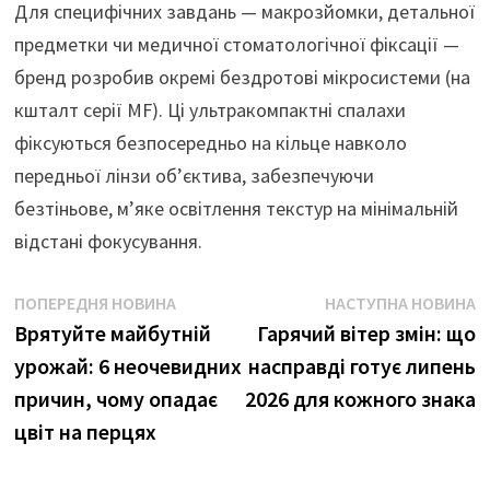
Для специфічних завдань — макрозйомки, детальної
предметки чи медичної стоматологічної фіксації —
бренд розробив окремі бездротові мікросистеми (на
кшталт серії MF). Ці ультракомпактні спалахи
фіксуються безпосередньо на кільце навколо
передньої лінзи об’єктива, забезпечуючи
безтіньове, м’яке освітлення текстур на мінімальній
відстані фокусування.
Навігація
Попередня
Н
ПОПЕРЕДНЯ НОВИНА
НАСТУПНА НОВИНА
новина
н
Врятуйте майбутній
Гарячий вітер змін: що
записів
урожай: 6 неочевидних
насправді готує липень
причин, чому опадає
2026 для кожного знака
цвіт на перцях