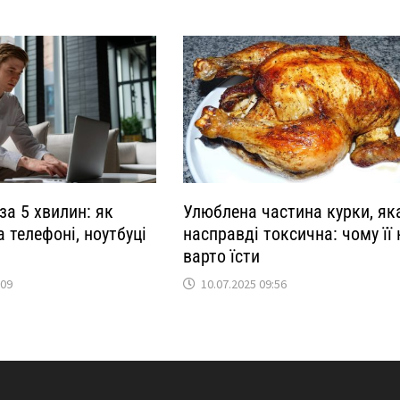
за 5 хвилин: як
Улюблена частина курки, як
а телефоні, ноутбуці
насправді токсична: чому її 
варто їсти
:09
10.07.2025 09:56