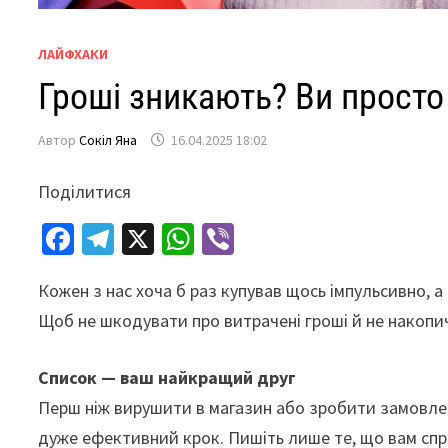
ЛАЙФХАКИ
Гроші зникають? Ви просто
Автор
Сокіл Яна
16.04.2025 18:02
Поділитися
Fa
Te
X
W
Vi
ce
le
h
b
Кожен з нас хоча б раз купував щось імпульсивно, а 
b
gr
at
er
Щоб не шкодувати про витрачені гроші й не накопи
o
a
sA
o
m
p
Список — ваш найкращий друг
k
p
Перш ніж вирушити в магазин або зробити замовлен
дуже ефективний крок. Пишіть лише те, що вам спра