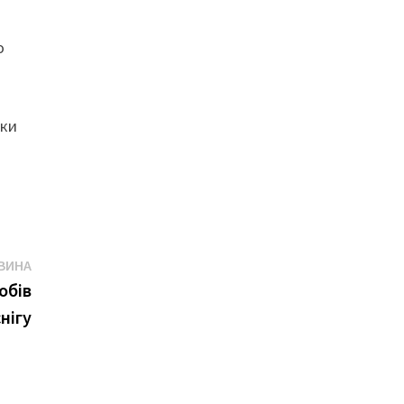
о
пки
Наступна
ВИНА
новина
обів
нігу