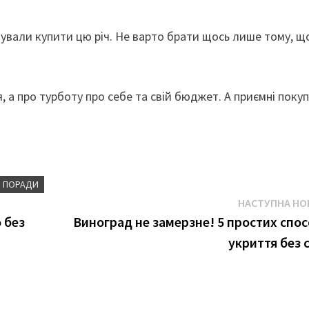
нували купити цю річ. Не варто брати щось лише тому, щ
 а про турботу про себе та свій бюджет. А приємні поку
ПОРАДИ
НАСТУПНА НО
 без
Виноград не замерзне! 5 простих спос
укриття без с