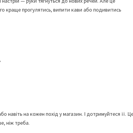
 настрій — руки тягнуться до нових речей. Але це
го краще прогулятись, випити кави або подивитись
?
або навіть на кожен похід у магазин. І дотримуйтеся її. Ц
е, ніж треба.