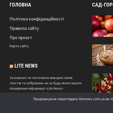
ГОЛОВНА
САД-ГО
Політика конфіденційності
Правила сайту
Про проєкт
Карта сайтy
LITE NEWS
За повного чи часткового використання
текстів та зображень чи за будь-якого іншого
поширення інформації «Lite News»
гіперпосилання на сайт
litenews.com.ua
є
обов'язковим.
Продовжуючи переглядати litenews.com.ua ви п