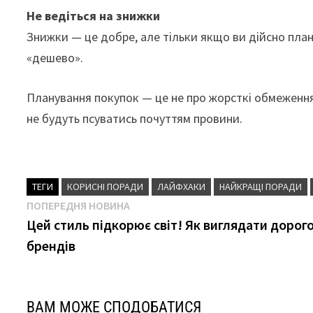
Не ведіться на знижки
Знижки — це добре, але тільки якщо ви дійсно пла
«дешево».
Планування покупок — це не про жорсткі обмеження,
не будуть псуватись почуттям провини.
ТЕГИ
КОРИСНІ ПОРАДИ
ЛАЙФХАКИ
НАЙКРАЩІ ПОРАДИ
Навігація
Попередня
ПОПЕРЕДНЯ НОВИНА
новина
Цей стиль підкорює світ! Як виглядати дорого
записів
брендів
ВАМ МОЖЕ СПОДОБАТИСЯ