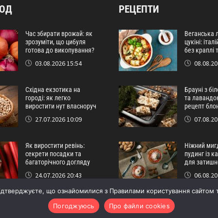
РОД
РЕЦЕПТИ
Час збирати врожай: як
Веганська 
зрозуміти, що цибуля
цукіні: іта
готова до викопування?
без краплі т
03.08.2026 15:54
08.08.20
Східна екзотика на
Брауні з бі
городі: як легко
та лавандо
виростити нут власноруч
рецепт бло
27.07.2026 10:09
07.08.20
Як виростити ревінь:
Ніжний миг
секрети посадки та
пудинг із 
багаторічного догляду
для затишн
24.07.2026 20:43
06.08.20
ідтверджуєте, що ознайомилися з Правилами користування сайтом т
Погоджуюсь
Про файли cookies