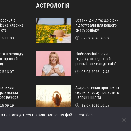
АСТРОЛОГІЯ
лазанья з
Останні дні літа: що зірки
лійська класика
підготували для вашого
іста
знаку зодіаку
26 11:09
07.08.2026 20:08
лого шоколаду
Найвеселіші знаки
ю: простий
зодіаку: хто здатний
нді
розсмішити вас до сліз?
26 16:07
05.08.2026 17:45
далевий
Астрологічний прогноз на
кардамоном
серпень: кому пощастить
ого вечора
наприкінці літа
26 09:29
29.07.2026 16:15
а погоджуєтеся на використання файлів cookies