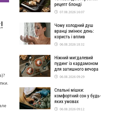
рецепт блонді
07.08.2026 16:07
!
Чому холодний душ
вранці змінює день:
користь і вплив
06.08.2026 18:32
Ніжний мигдалевий
пудинг із кардамоном
для затишного вечора
в)?
06.08.2026 09:29
пки.
Спальні мішки:
комфортний сон у будь-
яких умовах
але
06.08.2026 09:12