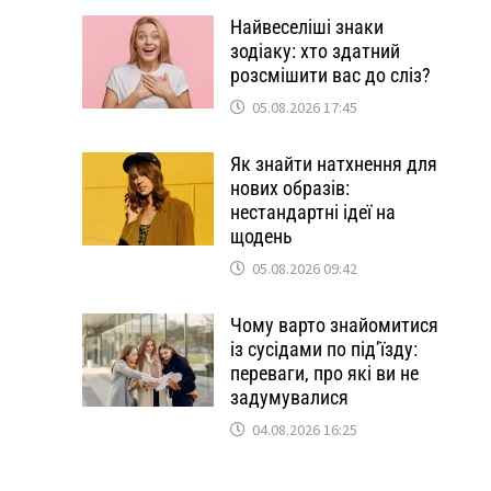
Найвеселіші знаки
зодіаку: хто здатний
розсмішити вас до сліз?
05.08.2026 17:45
Як знайти натхнення для
нових образів:
нестандартні ідеї на
щодень
05.08.2026 09:42
Чому варто знайомитися
із сусідами по під’їзду:
переваги, про які ви не
задумувалися
04.08.2026 16:25