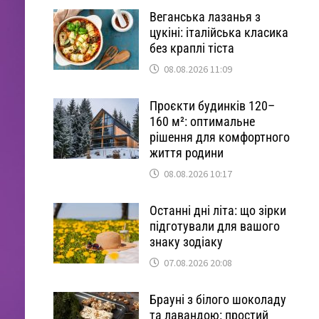
Веганська лазанья з
цукіні: італійська класика
без краплі тіста
08.08.2026 11:09
Проєкти будинків 120–
160 м²: оптимальне
рішення для комфортного
життя родини
08.08.2026 10:17
Останні дні літа: що зірки
підготували для вашого
знаку зодіаку
07.08.2026 20:08
Брауні з білого шоколаду
та лавандою: простий