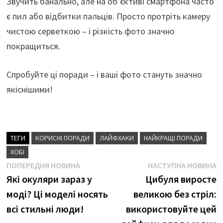
Звучить банально, але на об’єктиві смартфона часто
є пил або відбитки пальців. Просто протріть камеру
чистою серветкою – і різкість фото значно
покращиться.
Спробуйте ці поради – і ваші фото стануть значно
якіснішими!
ТЕГИ
КОРИСНІ ПОРАДИ
ЛАЙФХАКИ
НАЙКРАЩІ ПОРАДИ
ХОБІ
Навігація
Попередня
Н
ПОПЕРЕДНЯ НОВИНА
НАСТУПНА НОВИНА
новина
н
Які окуляри зараз у
Цибуля виросте
записів
моді? Ці моделі носять
великою без стріл:
всі стильні люди!
використовуйте цей