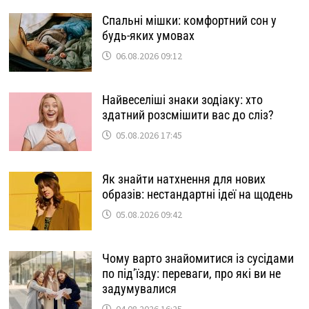
Спальні мішки: комфортний сон у
будь-яких умовах
06.08.2026 09:12
Найвеселіші знаки зодіаку: хто
здатний розсмішити вас до сліз?
05.08.2026 17:45
Як знайти натхнення для нових
образів: нестандартні ідеї на щодень
05.08.2026 09:42
Чому варто знайомитися із сусідами
по під’їзду: переваги, про які ви не
задумувалися
04.08.2026 16:25