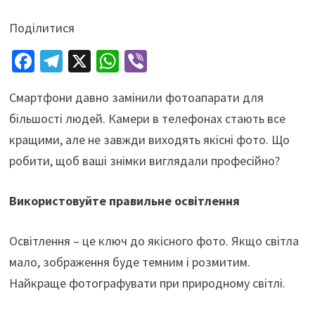
Поділитися
Fa
Te
X
W
Vi
ce
le
h
b
Смартфони давно замінили фотоапарати для
b
gr
at
er
більшості людей. Камери в телефонах стають все
o
a
sA
кращими, але не завжди виходять якісні фото. Що
o
m
p
робити, щоб ваші знімки виглядали професійно?
k
p
Використовуйте правильне освітлення
Освітлення – це ключ до якісного фото. Якщо світла
мало, зображення буде темним і розмитим.
Найкраще фотографувати при природному світлі.