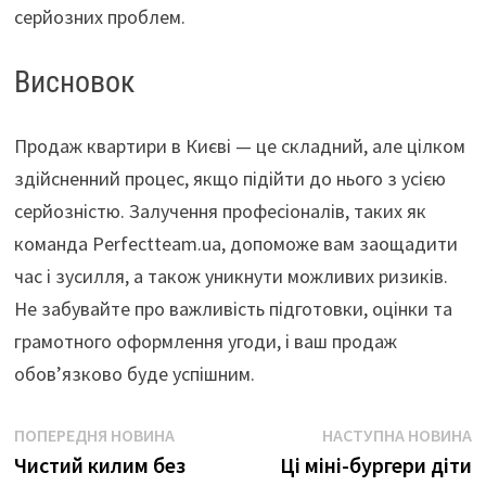
серйозних проблем.
Висновок
Продаж квартири в Києві — це складний, але цілком
здійсненний процес, якщо підійти до нього з усією
серйозністю. Залучення професіоналів, таких як
команда Perfectteam.ua, допоможе вам заощадити
час і зусилля, а також уникнути можливих ризиків.
Не забувайте про важливість підготовки, оцінки та
грамотного оформлення угоди, і ваш продаж
обов’язково буде успішним.
Навігація
Попередня
Н
ПОПЕРЕДНЯ НОВИНА
НАСТУПНА НОВИНА
новина
н
Чистий килим без
Ці міні-бургери діти
записів