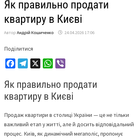
Як правильно продати
квартиру в Києві
Автор
Андрій Кошиченко
24.04.2026 17:06
Поділитися
Fa
Te
X
W
Vi
ce
le
h
b
b
gr
at
er
Як правильно продати
o
a
sA
квартиру в Києві
o
m
p
k
p
Продаж квартири в столиці України — це не тільки
важливий етап у житті, але й досить відповідальний
процес. Київ, як динамічний мегаполіс, пропонує