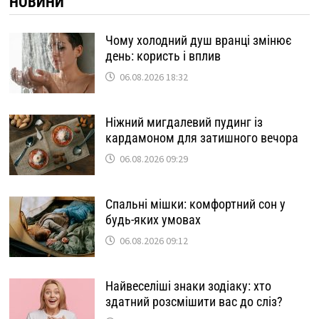
НОВИНИ
Чому холодний душ вранці змінює
день: користь і вплив
06.08.2026 18:32
Ніжний мигдалевий пудинг із
кардамоном для затишного вечора
06.08.2026 09:29
Спальні мішки: комфортний сон у
будь-яких умовах
06.08.2026 09:12
Найвеселіші знаки зодіаку: хто
здатний розсмішити вас до сліз?