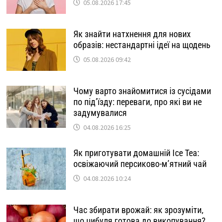
05.08.2026 17:45
Як знайти натхнення для нових
образів: нестандартні ідеї на щодень
05.08.2026 09:42
Чому варто знайомитися із сусідами
по під’їзду: переваги, про які ви не
задумувалися
04.08.2026 16:25
Як приготувати домашній Ice Tea:
освіжаючий персиково-м’ятний чай
04.08.2026 10:24
Час збирати врожай: як зрозуміти,
що цибуля готова до викопування?