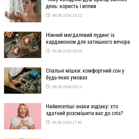
день: користь і вплив
06.08.2026 18:32
Ніжний мигдалевий пудинг із
кардамоном для затишного вечора
06.08.2026 09:29
Спальні мішки: комфортний сон у
будь-яких умовах
06.08.2026 09:12
Найвеселіші знаки зодіаку: хто
здатний розсмішити вас до сліз?
05.08.2026 17:45