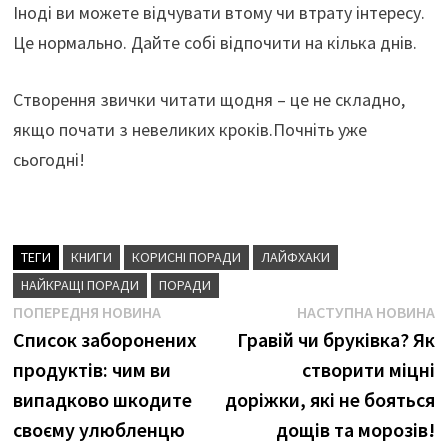
Іноді ви можете відчувати втому чи втрату інтересу.
Це нормально. Дайте собі відпочити на кілька днів.
Створення звички читати щодня – це не складно,
якщо почати з невеликих кроків.Почніть уже
сьогодні!
ТЕГИ
КНИГИ
КОРИСНІ ПОРАДИ
ЛАЙФХАКИ
НАЙКРАЩІ ПОРАДИ
ПОРАДИ
Навігація
Попередня
Н
ПОПЕРЕДНЯ НОВИНА
НАСТУПНА НОВИНА
новина
н
Список заборонених
Гравій чи бруківка? Як
записів
продуктів: чим ви
створити міцні
випадково шкодите
доріжки, які не бояться
своєму улюбленцю
дощів та морозів!