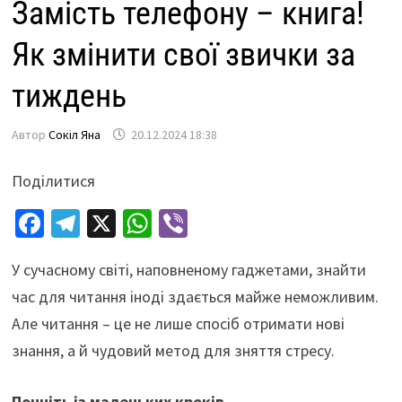
Замість телефону – книга!
Як змінити свої звички за
тиждень
Автор
Сокіл Яна
20.12.2024 18:38
Поділитися
Fa
Te
X
W
Vi
ce
le
h
b
У сучасному світі, наповненому гаджетами, знайти
b
gr
at
er
час для читання іноді здається майже неможливим.
o
a
sA
Але читання – це не лише спосіб отримати нові
o
m
p
знання, а й чудовий метод для зняття стресу.
k
p
Почніть із маленьких кроків