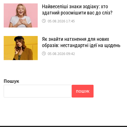
Найвеселіші знаки зодіаку: хто
здатний розсмішити вас до сліз?
05.08.2026 17:45
Як знайти натхнення для нових
образів: нестандартні ідеї на щодень
05.08.2026 09:42
Пошук
ПОШУК