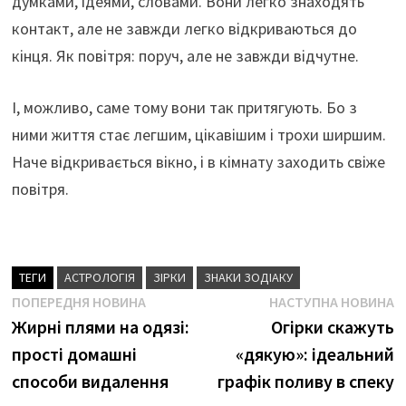
думками, ідеями, словами. Вони легко знаходять
контакт, але не завжди легко відкриваються до
кінця. Як повітря: поруч, але не завжди відчутне.
І, можливо, саме тому вони так притягують. Бо з
ними життя стає легшим, цікавішим і трохи ширшим.
Наче відкривається вікно, і в кімнату заходить свіже
повітря.
ТЕГИ
АСТРОЛОГІЯ
ЗІРКИ
ЗНАКИ ЗОДІАКУ
Навігація
Попередня
Н
ПОПЕРЕДНЯ НОВИНА
НАСТУПНА НОВИНА
новина
н
Жирні плями на одязі:
Огірки скажуть
записів
прості домашні
«дякую»: ідеальний
способи видалення
графік поливу в спеку