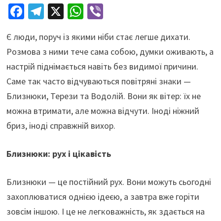
Fa
Te
X
W
Vi
ce
le
h
b
Є люди, поруч із якими ніби стає легше дихати.
b
gr
at
er
Розмова з ними тече сама собою, думки оживають, а
o
a
sA
настрій піднімається навіть без видимої причини.
o
m
p
Саме так часто відчуваються повітряні знаки —
k
p
Близнюки, Терези та Водолій. Вони як вітер: їх не
можна втримати, але можна відчути. Іноді ніжний
бриз, іноді справжній вихор.
Близнюки: рух і цікавість
Близнюки — це постійний рух. Вони можуть сьогодні
захоплюватися однією ідеєю, а завтра вже горіти
зовсім іншою. І це не легковажність, як здається на