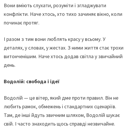
Вони вміють слухати, розуміти і згладжувати
конфлікти. Наче хтось, хто тихо зачиняє вікно, коли
починає протяг.
І разом з тим вони люблять красу у всьому. У
деталях, у словах, у жестах. З ними життя стає трохи
витонченішим. Наче хтось додав світла у звичайний
день.
Водолій: свобода і ідеї
Водолій — це вітер, який дме проти правил. Він не
любить рамок, обмежень і стандартних сценаріїв.
Там, де інші йдуть звичним шляхом, Водолій шукає
свій. І часто знаходить щось справді незвичайне.