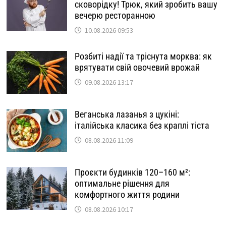
сковорідку! Трюк, який зробить вашу
вечерю ресторанною
10.08.2026 09:53
Розбиті надії та тріснута морква: як
врятувати свій овочевий врожай
09.08.2026 13:17
Веганська лазанья з цукіні:
італійська класика без краплі тіста
08.08.2026 11:09
Проєкти будинків 120–160 м²:
оптимальне рішення для
комфортного життя родини
08.08.2026 10:17