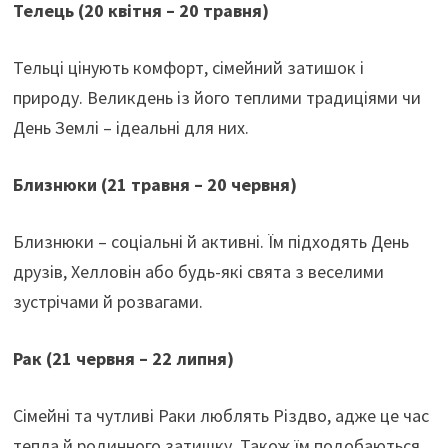
Телець (20 квітня – 20 травня)
Тельці цінують комфорт, сімейний затишок і
природу. Великдень із його теплими традиціями чи
День Землі – ідеальні для них.
Близнюки (21 травня – 20 червня)
Близнюки – соціальні й активні. Їм підходять День
друзів, Хелловін або будь-які свята з веселими
зустрічами й розвагами.
Рак (21 червня – 22 липня)
Сімейні та чутливі Раки люблять Різдво, адже це час
тепла й родинного затишку. Також їм подобаються