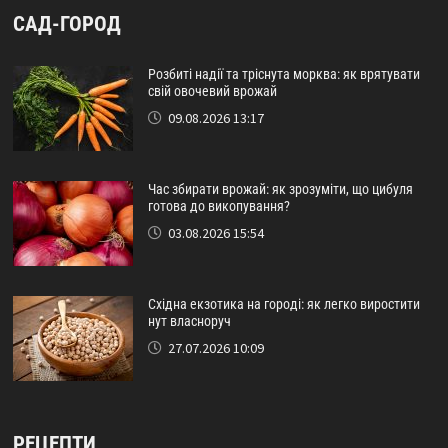
САД-ГОРОД
Розбиті надії та тріснута морква: як врятувати
свій овочевий врожай
09.08.2026 13:17
Час збирати врожай: як зрозуміти, що цибуля
готова до викопування?
03.08.2026 15:54
Східна екзотика на городі: як легко виростити
нут власноруч
27.07.2026 10:09
РЕЦЕПТИ