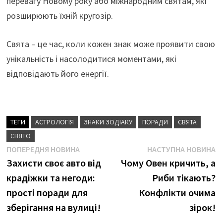
перевагу Новому року або міжнародним святам, які
розширюють їхній кругозір.
Свята – це час, коли кожен знак може проявити свою
унікальність і насолодитися моментами, які
відповідають його енергії.
ТЕГИ
АСТРОЛОГІЯ
ЗНАКИ ЗОДІАКУ
ПОРАДИ
СВЯТА
СВЯТО
Навігація
Попередня
Н
ПОПЕРЕДНЯ НОВИНА
НАСТУПНА НОВИНА
новина
н
Захисти своє авто від
Чому Овен кричить, а
записів
крадіжки та негоди:
Риби тікають?
прості поради для
Конфлікти очима
зберігання на вулиці!
зірок!