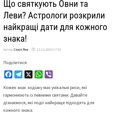
Що святкують Овни та
Леви? Астрологи розкрили
найкращі дати для кожного
знака!
Автор
Сокіл Яна
12.12.2024 17:31
Поділитися
Fa
Te
X
W
Vi
ce
le
h
b
Кожен знак зодіаку має унікальні риси, які
b
gr
at
er
гармоніюють із певними святами. Давайте
o
a
sA
дізнаємося, які події найкраще підходять для
o
m
p
кожного знака.