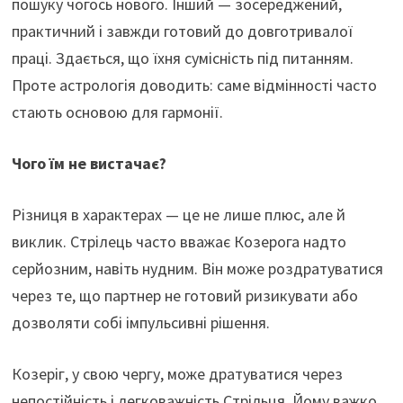
пошуку чогось нового. Інший — зосереджений,
o
m
p
практичний і завжди готовий до довготривалої
k
p
праці. Здається, що їхня сумісність під питанням.
Проте астрологія доводить: саме відмінності часто
стають основою для гармонії.
Чого їм не вистачає?
Різниця в характерах — це не лише плюс, але й
виклик. Стрілець часто вважає Козерога надто
серйозним, навіть нудним. Він може роздратуватися
через те, що партнер не готовий ризикувати або
дозволяти собі імпульсивні рішення.
Козеріг, у свою чергу, може дратуватися через
непостійність і легковажність Стрільця. Йому важко