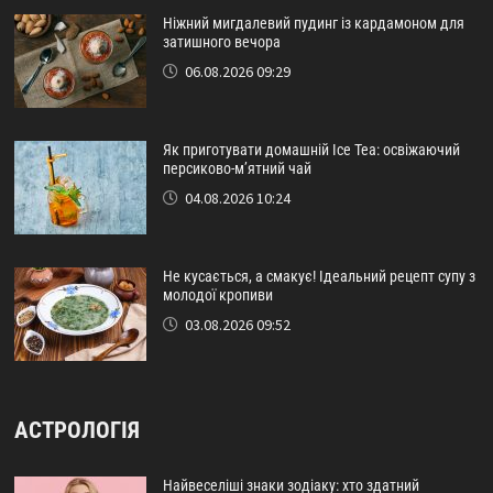
Ніжний мигдалевий пудинг із кардамоном для
затишного вечора
06.08.2026 09:29
Як приготувати домашній Ice Tea: освіжаючий
персиково-м’ятний чай
04.08.2026 10:24
Не кусається, а смакує! Ідеальний рецепт супу з
молодої кропиви
03.08.2026 09:52
АСТРОЛОГІЯ
Найвеселіші знаки зодіаку: хто здатний