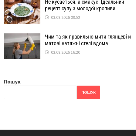
Не кусається, а смакує! Ідеальний
рецепт супу з молодої кропиви
03.08.2026 09:52
Чим та як правильно мити глянцеві й
матові натяжні стелі вдома
02.08.2026 16:20
Пошук
ПОШУК