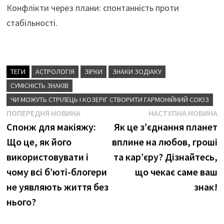
Конфлікти через плани: спонтанність проти
стабільності.
ТЕГИ
АСТРОЛОГІЯ
ЗІРКИ
ЗНАКИ ЗОДІАКУ
СУМІСНІСТЬ ЗНАКІВ
ЧИ МОЖУТЬ СТРІЛЕЦЬ І КОЗЕРІГ СТВОРИТИ ГАРМОНІЙНИЙ СОЮЗ
Навігація
Попередня
Н
ПОПЕРЕДНЯ НОВИНА
НАСТУПНА НОВИНА
новина
н
Спонж для макіяжу:
Як це з’єднання планет
записів
Що це, як його
вплине на любов, гроші
використовувати і
та кар’єру? Дізнайтесь,
чому всі б’юті-блогери
що чекає саме ваш
не уявляють життя без
знак!
нього?