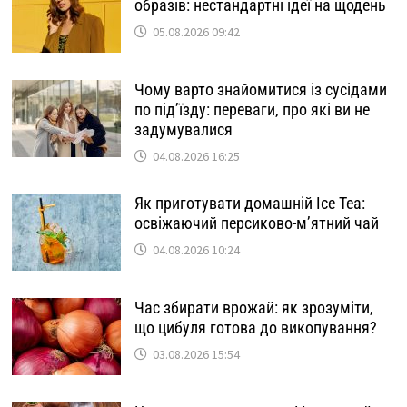
образів: нестандартні ідеї на щодень
05.08.2026 09:42
Чому варто знайомитися із сусідами
по під’їзду: переваги, про які ви не
задумувалися
04.08.2026 16:25
Як приготувати домашній Ice Tea:
освіжаючий персиково-м’ятний чай
04.08.2026 10:24
Час збирати врожай: як зрозуміти,
що цибуля готова до викопування?
03.08.2026 15:54