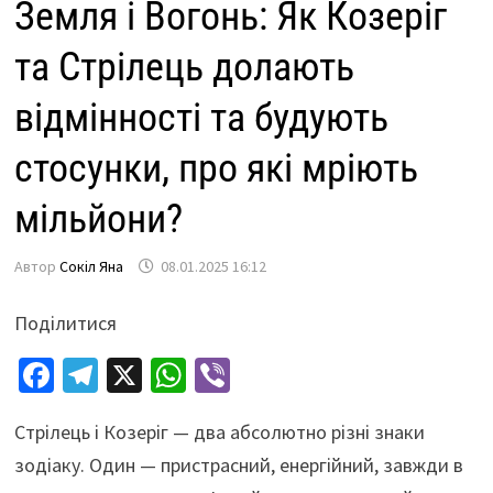
Земля і Вогонь: Як Козеріг
та Стрілець долають
відмінності та будують
стосунки, про які мріють
мільйони?
Автор
Сокіл Яна
08.01.2025 16:12
Поділитися
Fa
Te
X
W
Vi
ce
le
h
b
Стрілець і Козеріг — два абсолютно різні знаки
b
gr
at
er
зодіаку. Один — пристрасний, енергійний, завжди в
o
a
sA