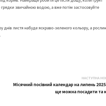
д корінь. Найкраще робити це після дощу, коли ґрунт
 грядки звичайною водою, а вже потім застосовуйте
у днів листя набуде яскраво-зеленого кольору, а росли
.
НАСТУПНА НО
Місячний посівний календар на липень 2025
ще можна посадити та 