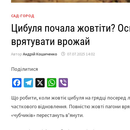
САД-ГОРОД
Цибуля почала жовтіти? Ось
врятувати врожай
Автор
Андрій Кошиченко
07.07.2025 14:02
Поділитися
Fa
Te
X
W
Vi
ce
le
h
b
Що робити, коли жовтіє цибуля на грядці посеред л
b
gr
at
er
часткового відновлення. Повністю жовті пагони вря
o
a
sA
«чубчиків» перестануть в’янути.
o
m
p
k
p