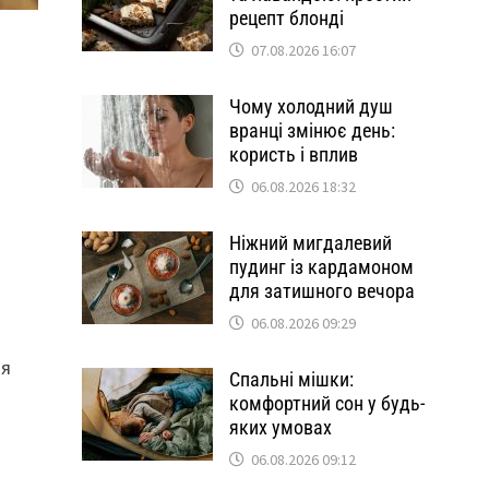
рецепт блонді
07.08.2026 16:07
Чому холодний душ
вранці змінює день:
користь і вплив
06.08.2026 18:32
Ніжний мигдалевий
пудинг із кардамоном
для затишного вечора
06.08.2026 09:29
ля
Спальні мішки:
комфортний сон у будь-
яких умовах
06.08.2026 09:12