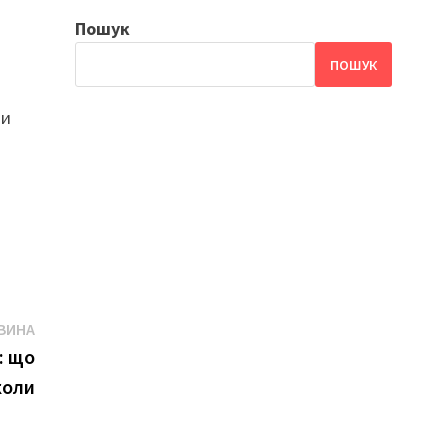
Пошук
ПОШУК
ни
Наступна
ВИНА
новина
: що
коли