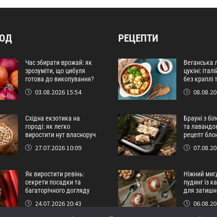
РОД
РЕЦЕПТИ
Час збирати врожай: як
Веганська 
зрозуміти, що цибуля
цукіні: іта
готова до викопування?
без краплі т
03.08.2026 15:54
08.08.20
Східна екзотика на
Брауні з бі
городі: як легко
та лавандо
виростити нут власноруч
рецепт бло
27.07.2026 10:09
07.08.20
Як виростити ревінь:
Ніжний миг
секрети посадки та
пудинг із 
багаторічного догляду
для затишн
24.07.2026 20:43
06.08.20