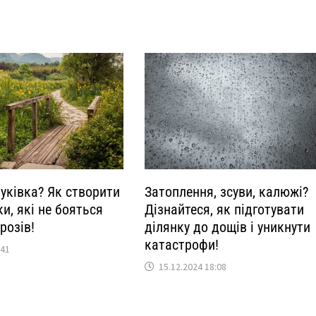
руківка? Як створити
Затоплення, зсуви, калюжі?
ки, які не бояться
Дізнайтеся, як підготувати
розів!
ділянку до дощів і уникнути
катастрофи!
:41
15.12.2024 18:08