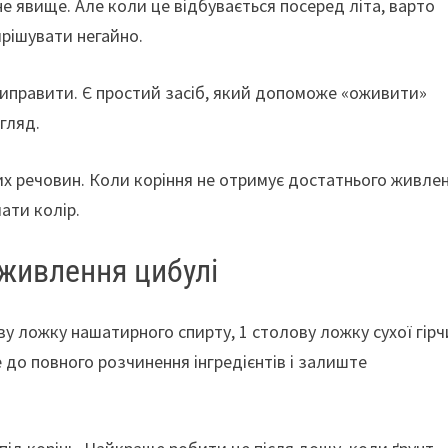
не явище. Але коли це відбувається посеред літа, варто
ирішувати негайно.
иправити. Є простий засіб, який допоможе «оживити»
гляд.
х речовин. Коли коріння не отримує достатнього живлен
ати колір.
дживлення цибулі
ву ложку нашатирного спирту, 1 столову ложку сухої гірч
 до повного розчинення інгредієнтів і залиште