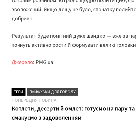
Готовим розчином потрібно щедро полити цибулю пі
зволожений. Якщо дощу не було, спочатку полийте
добриво.
Результат буде помітний дуже швидко — вже за пар
почнуть активно рости й формувати великі головки
Джерело
: PMG.ua
ТЕГИ
ЛАЙФХАКИ ДЛЯ ГОРОДУ
Навігація
Попередня
ПОПЕРЕДНЯ НОВИНА
новина
Котлети, десерти й омлет: готуємо на пару та
записів
смакуємо з задоволенням