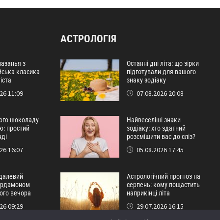
АСТРОЛОГІЯ
лазанья з
Останні дні літа: що зірки
лійська класика
підготували для вашого
іста
знаку зодіаку
26 11:09
07.08.2026 20:08
лого шоколаду
Найвеселіші знаки
ю: простий
зодіаку: хто здатний
нді
розсмішити вас до сліз?
26 16:07
05.08.2026 17:45
далевий
Астрологічний прогноз на
кардамоном
серпень: кому пощастить
ого вечора
наприкінці літа
26 09:29
29.07.2026 16:15