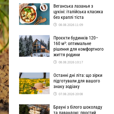
Веганська лазанья з
цукіні: італійська класика
без краплі тіста
08.08.2026 11:09
Проєкти будинків 120–
160 м²: оптимальне
рішення для комфортного
життя родини
08.08.2026 10:17
Останні дні літа: що зірки
підготували для вашого
знаку зодіаку
07.08.2026 20:08
Брауні з білого шоколаду
та лавандою: простий