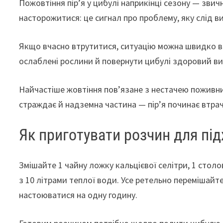
Пожовтіння пір’я у цибулі наприкінці сезону — звич
насторожитися: це сигнал про проблему, яку слід в
Якщо вчасно втрутитися, ситуацію можна швидко в
ослаблені рослини й повернути цибулі здоровий ви
Найчастіше жовтіння пов’язане з нестачею поживни
страждає й надземна частина — пір’я починає втрач
Як приготувати розчин для пі
Змішайте 1 чайну ложку кальцієвої селітри, 1 столо
з 10 літрами теплої води. Усе ретельно перемішайте
настоюватися на одну годину.