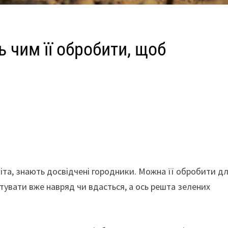
 чим її обробити, щоб
іта, знають досвідчені городники. Можна її обробити д
тувати вже навряд чи вдасться, а ось решта зелених