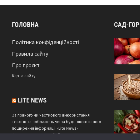
ГОЛОВНА
САД-ГО
Політика конфіденційності
Правила сайту
Про проєкт
Карта сайтy
LITE NEWS
За повного чи часткового використання
текстів та зображень чи за будь-якого іншого
поширення інформації «Lite News»
гіперпосилання на сайт
litenews.com.ua
є