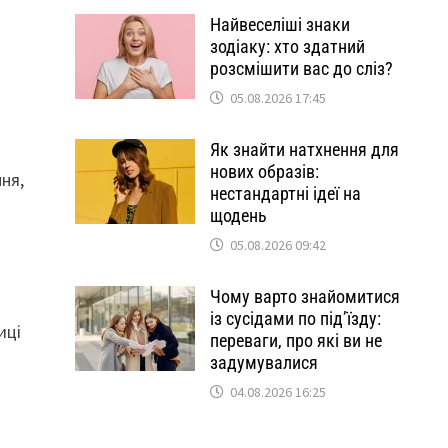
Найвеселіші знаки
зодіаку: хто здатний
розсмішити вас до сліз?
05.08.2026 17:45
Як знайти натхнення для
нових образів:
ня,
нестандартні ідеї на
щодень
05.08.2026 09:42
Чому варто знайомитися
із сусідами по під’їзду:
иці
переваги, про які ви не
задумувалися
04.08.2026 16:25