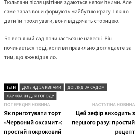
Тюльпани після цвітіння здаються непомітними. Але
саме зараз вони формують майбутню красу. І якщо
дати їм трохи уваги, вони віддячать сторицею.
Бо весняний сад починається не навесні. Він
починається тоді, коли ви правильно доглядаєте за
тим, що вже відцвіло.
ТЕГИ
ДОГЛЯД ЗА КВІТАМИ
ДОГЛЯД ЗА САДОМ
ЛАЙФХАКИ ДЛЯ ГОРОДУ
Навігація
Попередня
Н
ПОПЕРЕДНЯ НОВИНА
НАСТУПНА НОВИНА
новина
н
Як приготувати торт
Цей зефір виходить з
записів
«Червоний оксамит»:
першого разу: простий
простий покроковий
рецепт