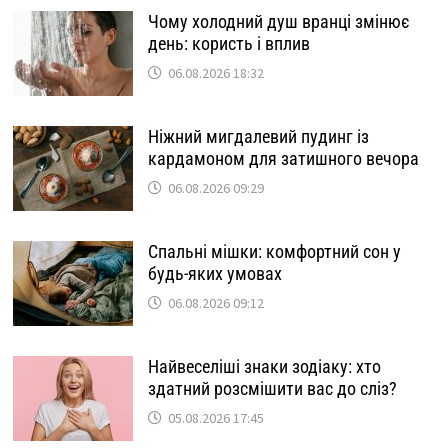
Чому холодний душ вранці змінює
день: користь і вплив
06.08.2026 18:32
Ніжний мигдалевий пудинг із
кардамоном для затишного вечора
06.08.2026 09:29
Спальні мішки: комфортний сон у
будь-яких умовах
06.08.2026 09:12
Найвеселіші знаки зодіаку: хто
здатний розсмішити вас до сліз?
05.08.2026 17:45