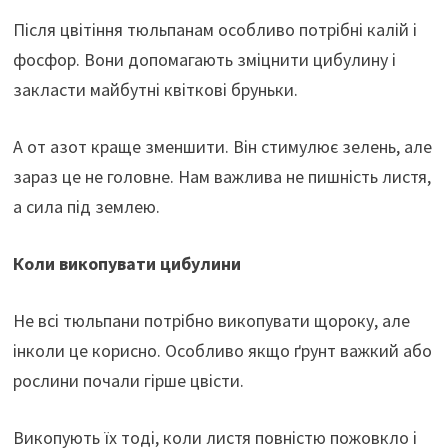
Після цвітіння тюльпанам особливо потрібні калій і
фосфор. Вони допомагають зміцнити цибулину і
закласти майбутні квіткові бруньки.
А от азот краще зменшити. Він стимулює зелень, але
зараз це не головне. Нам важлива не пишність листя,
а сила під землею.
Коли викопувати цибулини
Не всі тюльпани потрібно викопувати щороку, але
інколи це корисно. Особливо якщо ґрунт важкий або
рослини почали гірше цвісти.
Викопують їх тоді, коли листя повністю пожовкло і