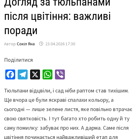
Догляд за тюльпанами
після цвітіння: важливі
поради
Автор
Сокіл Яна
23.04.2026 17:30
Поділитися
Fa
Te
X
W
Vi
ce
le
h
b
Тюльпани відцвіли, і сад ніби раптом став тихішим.
b
gr
at
er
Ще вчора це були яскраві спалахи кольору, а
o
a
sA
сьогодні — лише зелене листя, яке повільно втрачає
o
m
p
свою святковість. І тут багато хто робить одну й ту
k
p
саму помилку: забуває про них. А дарма. Саме після
цвітіння починається найважливіший етап для