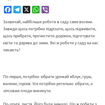
Fa
Te
X
W
Vi
ce
le
h
b
Зазвичай, найбільше роботи в саду саме восени.
b
gr
at
er
Завжди щось потрібно підрізати, щось підживити,
o
a
sA
щось прибрати, прочистити доріжки, підготувати
o
m
p
квіти та дерева до зими. Які ж роботи у саду на нас
k
p
чекають?
По-перше, потрібно зібрати урожай яблук, груш,
малини, горіхів. Усе потрібно ретельно зібрати, а
зіпсовані плоди викинути.
По-друге, листя. Його буде чимало. Що ж робити з