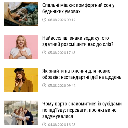
Спальні мішки: комфортний сон у
будь-яких умовах
06.08.2026 09:12
Найвеселіші знаки зодіаку: хто
здатний розсмішити вас до сліз?
05.08.2026 17:45
Як знайти натхнення для нових
образів: нестандартні ідеї на щодень
05.08.2026 09:42
Чому варто знайомитися із сусідами
по під’їзду: переваги, про які ви не
задумувалися
04.08.2026 16:25