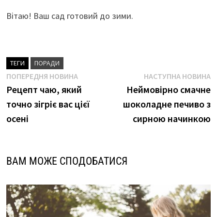
Вітаю! Ваш сад готовий до зими.
ТЕГИ
ПОРАДИ
Навігація
Попередня
Н
ПОПЕРЕДНЯ НОВИНА
НАСТУПНА НОВИНА
новина
н
Рецепт чаю, який
Неймовірно смачне
записів
точно зігріє вас цієї
шоколадне печиво з
осені
сирною начинкою
ВАМ МОЖЕ СПОДОБАТИСЯ