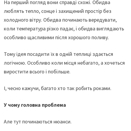
На перший погляд вони справді схожі. Обидва
люблять тепло, сонце і захищений простір без
холодного вітру. Обидва починають вередувати,
коли температура різко падає, і обидва виглядають
особливо щасливими після хорошого поливу.
Тому ідея посадити їх в одній теплиці здається
логічною. Особливо коли місця небагато, а хочеться
виростити всього і побільше.
І, чесно кажучи, багато хто так робить роками.
У чому головна проблема
Але тут починаються нюанси.