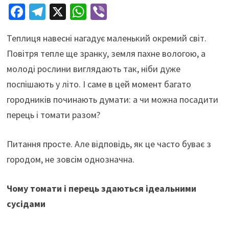
Fa
Te
X
W
Vi
ce
le
h
b
Теплиця навесні нагадує маленький окремий світ.
b
gr
at
er
Повітря тепле ще зранку, земля пахне вологою, а
o
a
sA
молоді рослини виглядають так, ніби дуже
o
m
p
поспішають у літо. І саме в цей момент багато
k
p
городників починають думати: а чи можна посадити
перець і томати разом?
Питання просте. Але відповідь, як це часто буває з
городом, не зовсім однозначна.
Чому томати і перець здаються ідеальними
сусідами