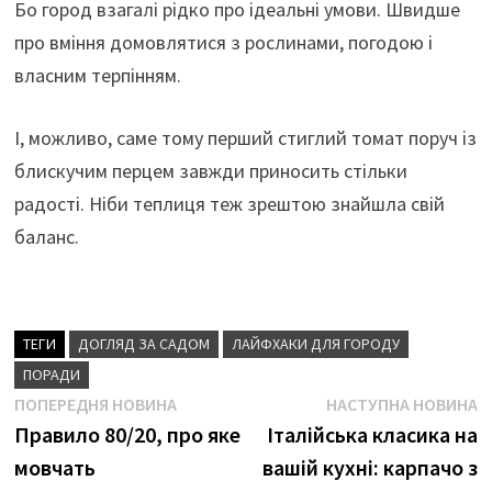
Бо город взагалі рідко про ідеальні умови. Швидше
про вміння домовлятися з рослинами, погодою і
власним терпінням.
І, можливо, саме тому перший стиглий томат поруч із
блискучим перцем завжди приносить стільки
радості. Ніби теплиця теж зрештою знайшла свій
баланс.
ТЕГИ
ДОГЛЯД ЗА САДОМ
ЛАЙФХАКИ ДЛЯ ГОРОДУ
ПОРАДИ
Навігація
Попередня
Н
ПОПЕРЕДНЯ НОВИНА
НАСТУПНА НОВИНА
новина
н
Правило 80/20, про яке
Італійська класика на
записів
мовчать
вашій кухні: карпачо з