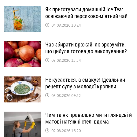
Як приготувати домашній Ice Tea:
освіжаючий персиково-м’ятний чай
04.08.2026 10:24
Час збирати врожай: як зрозуміти,
що цибуля готова до викопування?
03.08.2026 15:54
Не кусається, а смакує! Ідеальний
рецепт супу з молодої кропиви
03.08.2026 09:52
Чим та як правильно мити глянцеві й
матові натяжні стелі вдома
02.08.2026 16:20