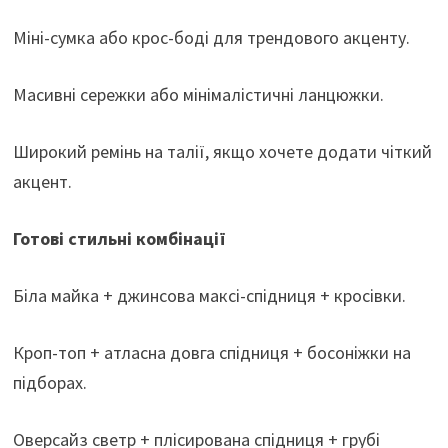
Міні-сумка або крос-боді для трендового акценту.
Масивні сережки або мінімалістичні ланцюжки.
Широкий ремінь на талії, якщо хочете додати чіткий
акцент.
Готові стильні комбінації
Біла майка + джинсова максі-спідниця + кросівки.
Кроп-топ + атласна довга спідниця + босоніжки на
підборах.
Оверсайз светр + плісирована спідниця + грубі