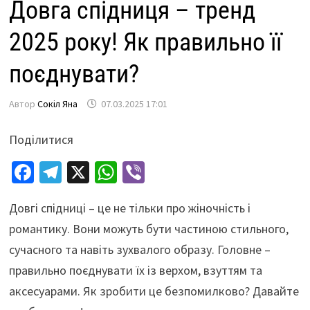
Довга спідниця – тренд
2025 року! Як правильно її
поєднувати?
Автор
Сокіл Яна
07.03.2025 17:01
Поділитися
Fa
Te
X
W
Vi
ce
le
h
b
Довгі спідниці – це не тільки про жіночність і
b
gr
at
er
романтику. Вони можуть бути частиною стильного,
o
a
sA
сучасного та навіть зухвалого образу. Головне –
o
m
p
правильно поєднувати їх із верхом, взуттям та
k
p
аксесуарами. Як зробити це безпомилково? Давайте