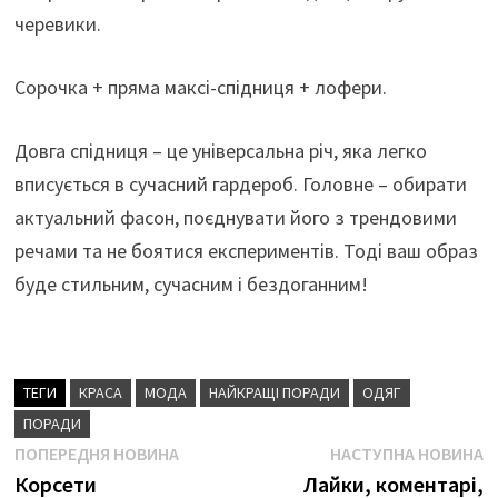
черевики.
Сорочка + пряма максі-спідниця + лофери.
Довга спідниця – це універсальна річ, яка легко
вписується в сучасний гардероб. Головне – обирати
актуальний фасон, поєднувати його з трендовими
речами та не боятися експериментів. Тоді ваш образ
буде стильним, сучасним і бездоганним!
ТЕГИ
КРАСА
МОДА
НАЙКРАЩІ ПОРАДИ
ОДЯГ
ПОРАДИ
Навігація
Попередня
Н
ПОПЕРЕДНЯ НОВИНА
НАСТУПНА НОВИНА
новина
н
Корсети
Лайки, коментарі,