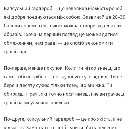
ce
le
h
b
Капсульний гардероб — це невелика кількість речей,
b
gr
at
er
які добре поєднуються між собою. Зазвичай це 20–30
o
a
sA
базових елементів, з яких можна створити десятки
o
m
p
образів. І хоча на перший погляд це може здатися
k
p
обмеженням, насправді — це спосіб зекономити
гроші і час.
По-перше, менше покупок. Коли ти чітко знаєш, що
саме тобі потрібно — не скуповуєш усе підряд. Ти не
береш десяту сукню тільки тому, що знижка. Ти
обираєш ті речі, які точно носитимеш, і не витрачаєш
гроші на імпульсивні покупки.
По-друге, капсульний гардероб — це про якість, а не
кількість. Замість того, щоб купити п’ять дешевих