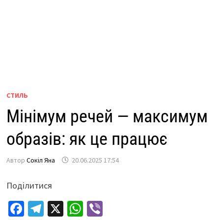
СТИЛЬ
Мінімум речей — максимум
образів: як це працює
Автор
Сокіл Яна
20.06.2025 17:54
Поділитися
Fa
Te
X
W
Vi