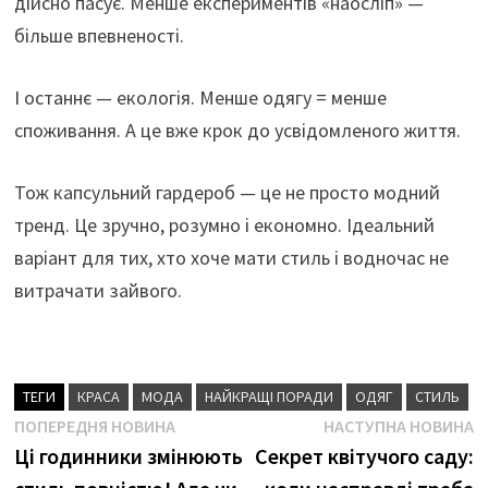
дійсно пасує. Менше експериментів «наосліп» —
більше впевненості.
І останнє — екологія. Менше одягу = менше
споживання. А це вже крок до усвідомленого життя.
Тож капсульний гардероб — це не просто модний
тренд. Це зручно, розумно і економно. Ідеальний
варіант для тих, хто хоче мати стиль і водночас не
витрачати зайвого.
ТЕГИ
КРАСА
МОДА
НАЙКРАЩІ ПОРАДИ
ОДЯГ
СТИЛЬ
Навігація
Попередня
Н
ПОПЕРЕДНЯ НОВИНА
НАСТУПНА НОВИНА
новина
н
Ці годинники змінюють
Секрет квітучого саду:
записів