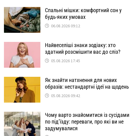
Спальні мішки: комфортний сон у
будь-яких умовах
06.08.2026 09:12
Найвеселіші знаки зодіаку: хто
здатний розсмішити вас до сліз?
05.08.2026 17:45
Як знайти натхнення для нових
образів: нестандартні ідеї на щодень
05.08.2026 09:42
Чому варто знайомитися із сусідами
по під’їзду: переваги, про які ви не
задумувалися