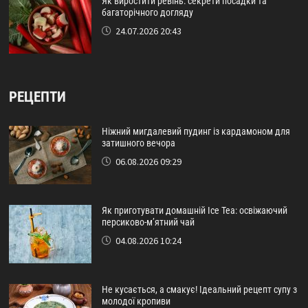
Як виростити ревінь: секрети посадки та
багаторічного догляду
24.07.2026 20:43
РЕЦЕПТИ
Ніжний мигдалевий пудинг із кардамоном для
затишного вечора
06.08.2026 09:29
Як приготувати домашній Ice Tea: освіжаючий
персиково-м’ятний чай
04.08.2026 10:24
Не кусається, а смакує! Ідеальний рецепт супу з
молодої кропиви