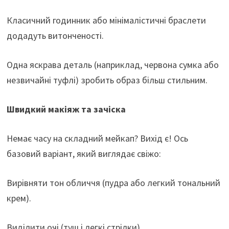
Класичний годинник або мінімалістичні браслети
додадуть витонченості.
Одна яскрава деталь (наприклад, червона сумка або
незвичайні туфлі) зробить образ більш стильним.
Швидкий макіяж та зачіска
Немає часу на складний мейкап? Вихід є! Ось
базовий варіант, який виглядає свіжо:
Вирівняти тон обличчя (пудра або легкий тональний
крем).
Виділити очі (туш і легкі стрілки).