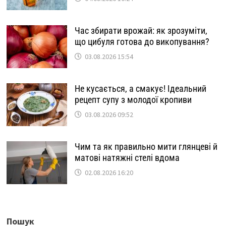
Час збирати врожай: як зрозуміти,
що цибуля готова до викопування?
03.08.2026 15:54
Не кусається, а смакує! Ідеальний
рецепт супу з молодої кропиви
03.08.2026 09:52
Чим та як правильно мити глянцеві й
матові натяжні стелі вдома
02.08.2026 16:20
Пошук