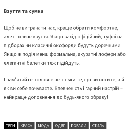
Взуття та сумка
Щоб не витрачати час, краще обрати комфортне,
але стильне взуття. Якщо захід офіційний, туфлі на
підборах чи класичні оксфорди будуть доречними.
Якщо ж подія менш формальна, акуратні лофери або
елегантні балетки теж підійдуть.
І пам’ятайте: головне не тільки те, що ви носите, а й
як ви себе почуваєте. Впевненість і гарний настрій –
найкраще доповнення до будь-якого образу!
ТЕГИ
КРАСА
МОДА
ОДЯГ
ПОРАДИ
СТИЛЬ