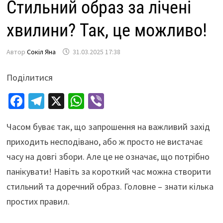
Стильний образ за лічені
хвилини? Так, це можливо!
Автор
Сокіл Яна
31.03.2025 17:38
Поділитися
Fa
Te
X
W
Vi
ce
le
h
b
Часом буває так, що запрошення на важливий захід
b
gr
at
er
приходить несподівано, або ж просто не вистачає
o
a
sA
часу на довгі збори. Але це не означає, що потрібно
o
m
p
панікувати! Навіть за короткий час можна створити
k
p
стильний та доречний образ. Головне – знати кілька
простих правил.