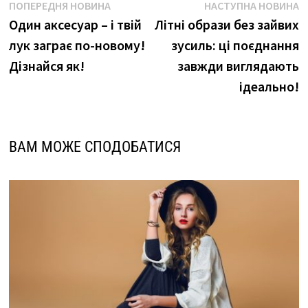
Навігація
Попередня
Н
ПОПЕРЕДНЯ НОВИНА
НАСТУПНА НОВИНА
новина
н
Один аксесуар – і твій
Літні образи без зайвих
записів
лук заграє по-новому!
зусиль: ці поєднання
Дізнайся як!
завжди виглядають
ідеально!
ВАМ МОЖЕ СПОДОБАТИСЯ