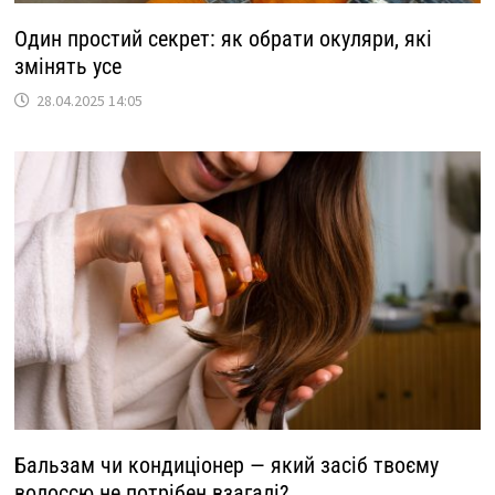
Один простий секрет: як обрати окуляри, які
змінять усе
28.04.2025 14:05
Бальзам чи кондиціонер — який засіб твоєму
волоссю не потрібен взагалі?