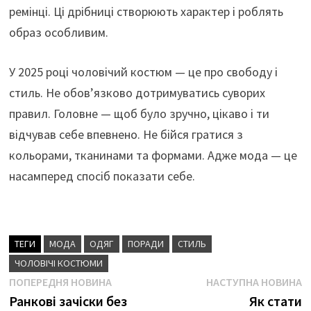
ремінці. Ці дрібниці створюють характер і роблять
образ особливим.
У 2025 році чоловічий костюм — це про свободу і
стиль. Не обов’язково дотримуватись суворих
правил. Головне — щоб було зручно, цікаво і ти
відчував себе впевнено. Не бійся гратися з
кольорами, тканинами та формами. Адже мода — це
насамперед спосіб показати себе.
ТЕГИ
МОДА
ОДЯГ
ПОРАДИ
СТИЛЬ
ЧОЛОВІЧІ КОСТЮМИ
Навігація
Попередня
Н
ПОПЕРЕДНЯ НОВИНА
НАСТУПНА НОВИНА
новина
н
Ранкові зачіски без
Як стати