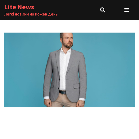
Skip
Lite News
to
Легкі новини на кожен день
content