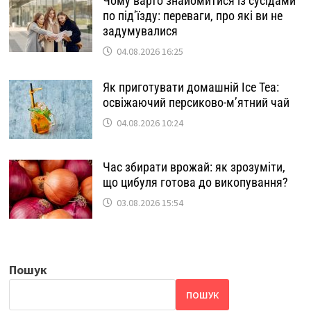
Чому варто знайомитися із сусідами
по під’їзду: переваги, про які ви не
задумувалися
04.08.2026 16:25
Як приготувати домашній Ice Tea:
освіжаючий персиково-м’ятний чай
04.08.2026 10:24
Час збирати врожай: як зрозуміти,
що цибуля готова до викопування?
03.08.2026 15:54
Пошук
ПОШУК