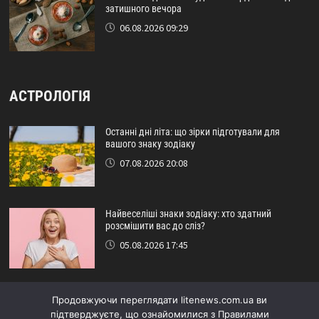
затишного вечора
06.08.2026 09:29
АСТРОЛОГІЯ
Останні дні літа: що зірки підготували для
вашого знаку зодіаку
07.08.2026 20:08
Найвеселіші знаки зодіаку: хто здатний
розсмішити вас до сліз?
05.08.2026 17:45
Астрологічний прогноз на серпень: кому
Продовжуючи переглядати litenews.com.ua ви
пощастить наприкінці літа
підтверджуєте, що ознайомилися з Правилами