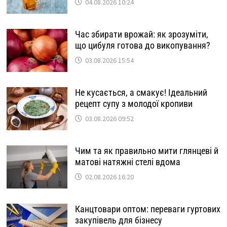
04.08.2026 10:24
Час збирати врожай: як зрозуміти,
що цибуля готова до викопування?
03.08.2026 15:54
Не кусається, а смакує! Ідеальний
рецепт супу з молодої кропиви
03.08.2026 09:52
Чим та як правильно мити глянцеві й
матові натяжні стелі вдома
02.08.2026 16:20
Канцтовари оптом: переваги гуртових
закупівель для бізнесу