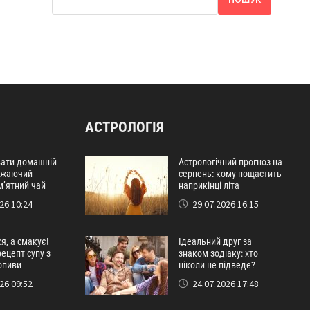
АСТРОЛОГІЯ
вати домашній
Астрологічний прогноз на
віжаючий
серпень: кому пощастить
м’ятний чай
наприкінці літа
26 10:24
29.07.2026 16:15
я, а смакує!
Ідеальний друг за
ецепт супу з
знаком зодіаку: хто
опиви
ніколи не підведе?
26 09:52
24.07.2026 17:48