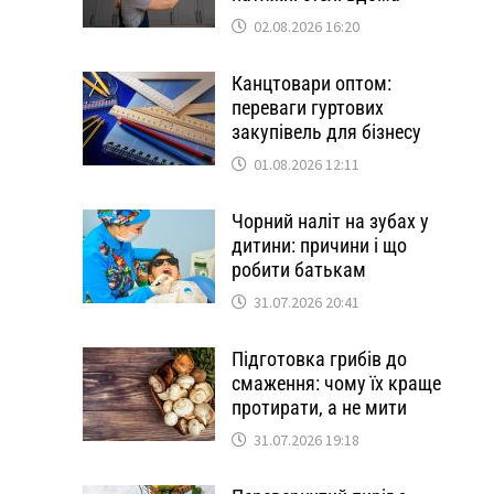
02.08.2026 16:20
Канцтовари оптом:
переваги гуртових
закупівель для бізнесу
01.08.2026 12:11
Чорний наліт на зубах у
дитини: причини і що
робити батькам
31.07.2026 20:41
Підготовка грибів до
смаження: чому їх краще
протирати, а не мити
31.07.2026 19:18