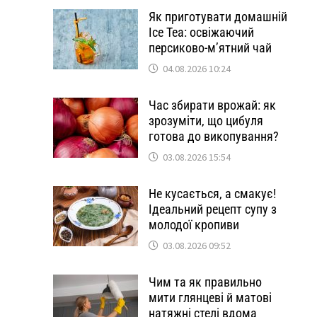
Як приготувати домашній
Ice Tea: освіжаючий
персиково-м’ятний чай
04.08.2026 10:24
Час збирати врожай: як
зрозуміти, що цибуля
готова до викопування?
03.08.2026 15:54
Не кусається, а смакує!
Ідеальний рецепт супу з
молодої кропиви
03.08.2026 09:52
Чим та як правильно
мити глянцеві й матові
натяжні стелі вдома