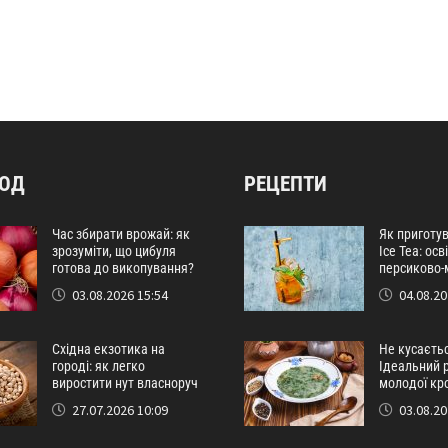
РОД
РЕЦЕПТИ
Час збирати врожай: як
Як приготу
зрозуміти, що цибуля
Ice Tea: ос
готова до викопування?
персиково-
03.08.2026 15:54
04.08.20
Східна екзотика на
Не кусаєтьс
городі: як легко
Ідеальний р
виростити нут власноруч
молодої кр
27.07.2026 10:09
03.08.20