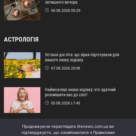
затишного вечора
06.08.2026 09:29
АСТРОЛОГІЯ
Останні дні літа: що зірки підготували для
вашого знаку зодіаку
07.08.2026 20:08
Найвеселіші знаки зодіаку: хто здатний
розсмішити вас до сліз?
05.08.2026 17:45
Астрологічний прогноз на серпень: кому
Продовжуючи переглядати litenews.com.ua ви
пощастить наприкінці літа
підтверджуєте, що ознайомилися з Правилами