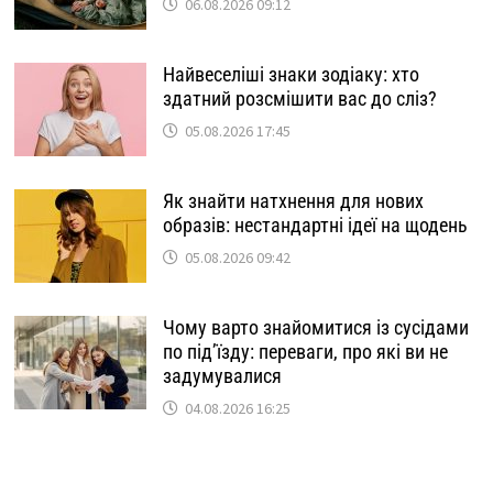
06.08.2026 09:12
Найвеселіші знаки зодіаку: хто
здатний розсмішити вас до сліз?
05.08.2026 17:45
Як знайти натхнення для нових
образів: нестандартні ідеї на щодень
05.08.2026 09:42
Чому варто знайомитися із сусідами
по під’їзду: переваги, про які ви не
задумувалися
04.08.2026 16:25