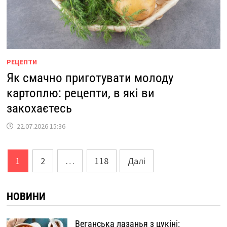
РЕЦЕПТИ
Як смачно приготувати молоду
картоплю: рецепти, в які ви
закохаєтесь
22.07.2026 15:36
Пагінація
1
2
…
118
Далі
записів
НОВИНИ
Веганська лазанья з цукіні: