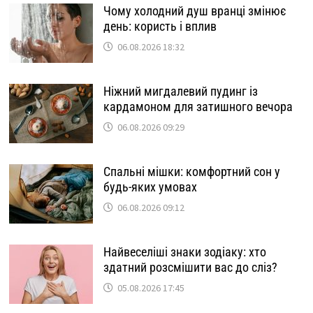
Чому холодний душ вранці змінює
день: користь і вплив
06.08.2026 18:32
Ніжний мигдалевий пудинг із
кардамоном для затишного вечора
06.08.2026 09:29
Спальні мішки: комфортний сон у
будь-яких умовах
06.08.2026 09:12
Найвеселіші знаки зодіаку: хто
здатний розсмішити вас до сліз?
05.08.2026 17:45