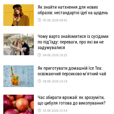
Як знайти натхнення для нових
образів: нестандартні ідеї на щодень
05.08.2026 09:42
Чому варто знайомитися із сусідами
по під’їзду: переваги, про які ви не
задумувалися
04.08.2026 16:25
Як приготувати домашній Ice Tea:
освіжаючий персиково-м’ятний чай
04.08.2026 10:24
Час збирати врожай: як зрозуміти,
що цибуля готова до викопування?
03.08.2026 15:54