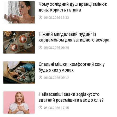
Чому холодний душ вранці змінює
день: користь і вплив
06.08.2026 18:32
Ніжний мигдалевий пудинг із
кардамоном для затишного вечора
06.08.2026 09:29
Спальні мішки: комфортний сон у
будь-яких умовах
06.08.2026 09:12
Найвеселіші знаки зодіаку: хто
здатний розсмішити вас до сліз?
05.08.2026 17:45