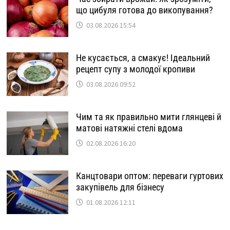
що цибуля готова до викопування?
03.08.2026 15:54
Не кусається, а смакує! Ідеальний
рецепт супу з молодої кропиви
03.08.2026 09:52
Чим та як правильно мити глянцеві й
матові натяжні стелі вдома
02.08.2026 16:20
Канцтовари оптом: переваги гуртових
закупівель для бізнесу
01.08.2026 12:11