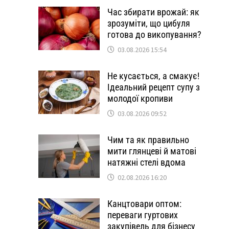
Час збирати врожай: як
зрозуміти, що цибуля
готова до викопування?
03.08.2026 15:54
Не кусається, а смакує!
Ідеальний рецепт супу з
молодої кропиви
03.08.2026 09:52
Чим та як правильно
мити глянцеві й матові
натяжні стелі вдома
02.08.2026 16:20
Канцтовари оптом:
переваги гуртових
закупівель для бізнесу