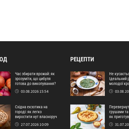
РОД
РЕЦЕПТИ
Час збирати врожай: як
Не кусаєтьс
зрозуміти, що цибуля
Ідеальний р
готова до викопування?
молодої кр
03.08.2026 15:54
03.08.20
Східна екзотика на
Перевернути
городі: як легко
грушами та
виростити нут власноруч
як приготу
27.07.2026 10:09
31.07.20