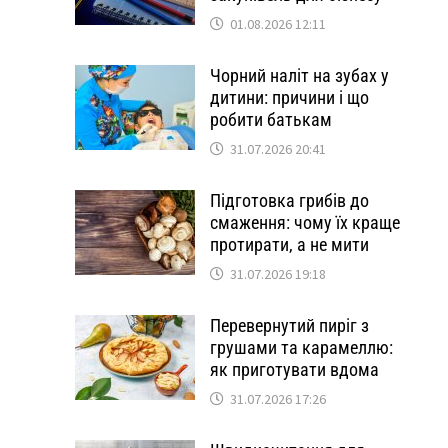
01.08.2026 12:11
Чорний наліт на зубах у
дитини: причини і що
робити батькам
31.07.2026 20:41
Підготовка грибів до
смаження: чому їх краще
протирати, а не мити
31.07.2026 19:18
Перевернутий пиріг з
грушами та карамеллю:
як приготувати вдома
31.07.2026 17:26