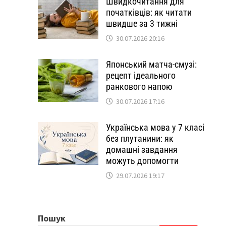
Швидкочитання для
початківців: як читати
швидше за 3 тижні
30.07.2026 20:16
Японський матча-смузі:
рецепт ідеального
ранкового напою
30.07.2026 17:16
Українська мова у 7 класі
без плутанини: як
домашні завдання
можуть допомогти
29.07.2026 19:17
Пошук