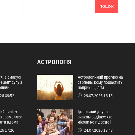
ПОШУК
АСТРОЛОГІЯ
я, а смакує!
Астрологічний прогноз на
ецепт супу з
серпень: кому пощастить
опиви
наприкінці літа
26 09:52
29.07.2026 16:15
й пиріг з
Ідеальний друг за
 карамеллю:
знаком зодіаку: хто
вати вдома
ніколи не підведе?
26 17:26
24.07.2026 17:48