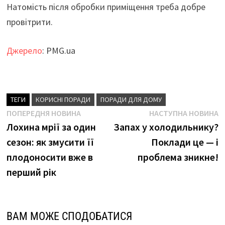
Натомість після обробки приміщення треба добре
провітрити.
Джерело
: PMG.ua
ТЕГИ
КОРИСНІ ПОРАДИ
ПОРАДИ ДЛЯ ДОМУ
Навігація
Попередня
Н
ПОПЕРЕДНЯ НОВИНА
НАСТУПНА НОВИНА
новина
н
Лохина мрії за один
Запах у холодильнику?
записів
сезон: як змусити її
Поклади це — і
плодоносити вже в
проблема зникне!
перший рік
ВАМ МОЖЕ СПОДОБАТИСЯ