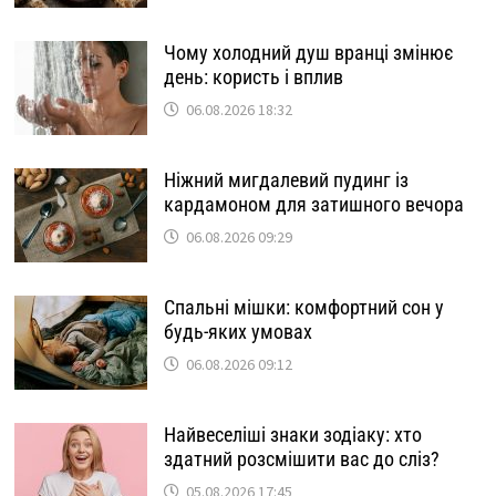
Чому холодний душ вранці змінює
день: користь і вплив
06.08.2026 18:32
Ніжний мигдалевий пудинг із
кардамоном для затишного вечора
06.08.2026 09:29
Спальні мішки: комфортний сон у
будь-яких умовах
06.08.2026 09:12
Найвеселіші знаки зодіаку: хто
здатний розсмішити вас до сліз?
05.08.2026 17:45