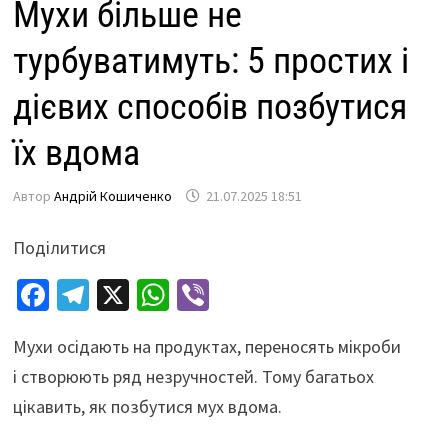
Мухи більше не
турбуватимуть: 5 простих і
дієвих способів позбутися
їх вдома
Автор
Андрій Кошиченко
21.07.2025 18:51
Поділитися
Fa
Te
X
W
Vi
ce
le
h
b
Мухи осідають на продуктах, переносять мікроби
b
gr
at
er
і створюють ряд незручностей. Тому багатьох
o
a
sA
цікавить, як позбутися мух вдома.
o
m
p