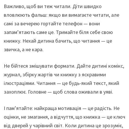
Важливо, щоб ви теж читали. Діти швидко
вловлюють фальш: якщо ви вимагаєте читати, але
самі за вечерею гортайте телефон — вони
запам’ятають саме це. Тримайте біля себе свою
книжку. Нехай дитина бачить, що читання — це
звичка, а не кара.
Не бійтеся змішувати формати. Дайте дитині комікс,
журнал, збірку жартів чи книжку з яскравими
ілюстраціями. Читання — це будь-який текст, який
захоплює. Головне — щоб слова оживали в уяві.
І пам’ятайте: найкраща мотивація — це радість. Не
оцінки, не змагання, а відчуття, що книжка — це ключ
від дверей у чарівний світ. Коли дитина це зрозуміє,