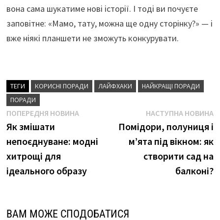
вона сама шукатиме нові історії. І тоді ви почуєте
заповітне: «Мамо, тату, можна ще одну сторінку?» — і
вже ніякі планшети не зможуть конкурувати.
ТЕГИ
КОРИСНІ ПОРАДИ
ЛАЙФХАКИ
НАЙКРАЩІ ПОРАДИ
ПОРАДИ
Навігація
Попередня
Н
ПОПЕРЕДНЯ НОВИНА
НАСТУПНА НОВИНА
новина
н
Як змішати
Помідори, полуниця і
записів
непоєднуване: модні
м’ята під вікном: як
хитрощі для
створити сад на
ідеального образу
балконі?
ВАМ МОЖЕ СПОДОБАТИСЯ