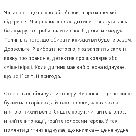
Читання — це не про обов’язок, а про маленькі
відкриття. Якщо книжка для дитини — як суха каша
без цукру, то треба знайти спосіб додати «меду».
Почніть із того, що обирати книжки ви будете разом.
Дозвольте їй вибрати історію, яка зачепить саме її:
казку про драконів, детектив про школярів або
смішні вірші. Коли дитина має вибір, вона відчуває,
що це її світ, її пригода.
Створіть особливу атмосферу. Читання — це не лише
букви на сторінках, а й теплі пледи, запах чаю з
м’ятою, тихий вечір. Сядьте поруч, читайте вголос,
міняйте інтонації, грайте голосами героїв. У такі
моменти дитина відчуває, що книжка — це не нудне