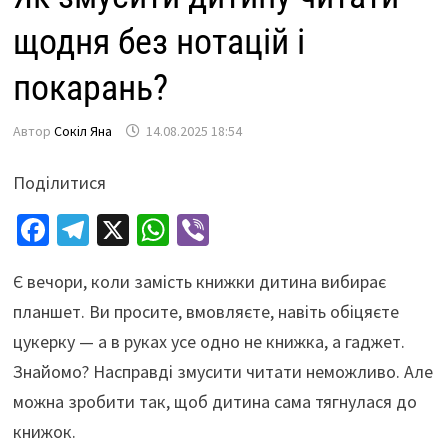
щодня без нотацій і
покарань?
Автор
Сокіл Яна
14.08.2025 18:54
Поділитися
Fa
Te
X
W
Vi
ce
le
h
b
Є вечори, коли замість книжки дитина вибирає
b
gr
at
er
планшет. Ви просите, вмовляєте, навіть обіцяєте
o
a
sA
цукерку — а в руках усе одно не книжка, а гаджет.
o
m
p
Знайомо? Насправді змусити читати неможливо. Але
k
p
можна зробити так, щоб дитина сама тягнулася до
книжок.