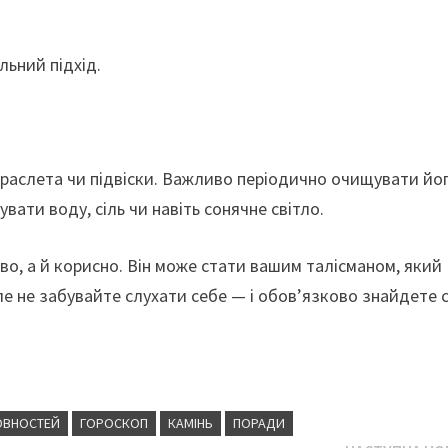
льний підхід.
браслета чи підвіски. Важливо періодично очищувати йо
вати воду, сіль чи навіть сонячне світло.
аво, а й корисно. Він може стати вашим талісманом, який
ле не забувайте слухати себе — і обов’язково знайдете с
ОВНОСТЕЙ
ГОРОСКОП
КАМІНЬ
ПОРАДИ