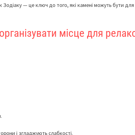
 Зодіаку — це ключ до того, які камені можуть бути для
к організувати місце для релак
.
торони і згладжують слабкості.