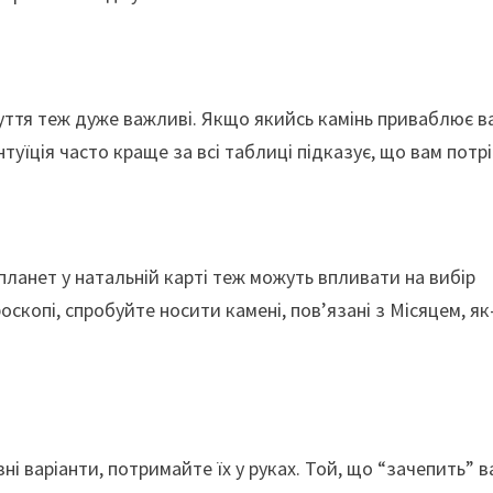
дчуття теж дуже важливі. Якщо якийсь камінь приваблює в
туїція часто краще за всі таблиці підказує, що вам потр
планет у натальній карті теж можуть впливати на вибір
оскопі, спробуйте носити камені, пов’язані з Місяцем, як
зні варіанти, потримайте їх у руках. Той, що “зачепить” в