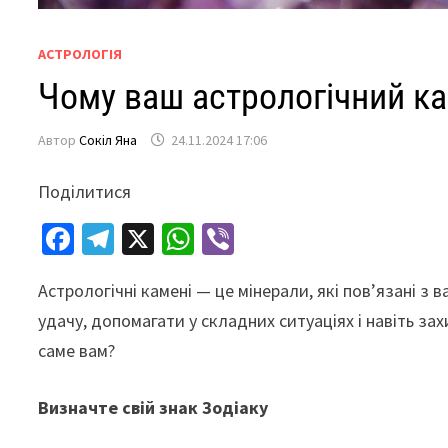
АСТРОЛОГІЯ
Чому ваш астрологічний к
Автор
Сокіл Яна
24.11.2024 17:06
Поділитися
Fa
Te
X
W
Vi
ce
le
h
b
Астрологічні камені — це мінерали, які пов’язані 
b
gr
at
er
удачу, допомагати у складних ситуаціях і навіть за
o
a
sA
саме вам?
o
m
p
k
p
Визначте свій знак Зодіаку