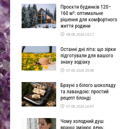
Проєкти будинків 120–
160 м²: оптимальне
рішення для комфортного
життя родини
08.08.2026 10:17
Останні дні літа: що зірки
підготували для вашого
знаку зодіаку
07.08.2026 20:08
Брауні з білого шоколаду
та лавандою: простий
рецепт блонді
07.08.2026 16:07
Чому холодний душ
вранці змінює день: