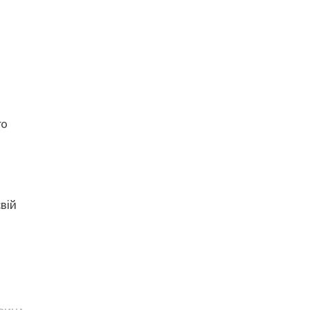
го
вій