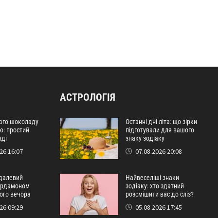
АСТРОЛОГІЯ
лого шоколаду
Останні дні літа: що зірки
ю: простий
підготували для вашого
нді
знаку зодіаку
26 16:07
07.08.2026 20:08
далевий
Найвеселіші знаки
кардамоном
зодіаку: хто здатний
ого вечора
розсмішити вас до сліз?
26 09:29
05.08.2026 17:45