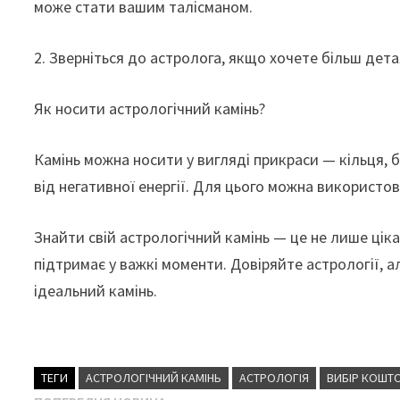
може стати вашим талісманом.
2. Зверніться до астролога, якщо хочете більш дета
Як носити астрологічний камінь?
Камінь можна носити у вигляді прикраси — кільця, 
від негативної енергії. Для цього можна використову
Знайти свій астрологічний камінь — це не лише цік
підтримає у важкі моменти. Довіряйте астрології, а
ідеальний камінь.
ТЕГИ
АСТРОЛОГІЧНИЙ КАМІНЬ
АСТРОЛОГІЯ
ВИБІР КОШТ