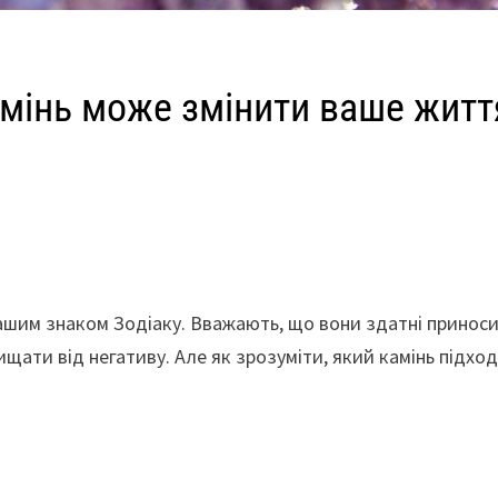
амінь може змінити ваше житт
з вашим знаком Зодіаку. Вважають, що вони здатні принос
хищати від негативу. Але як зрозуміти, який камінь підхо