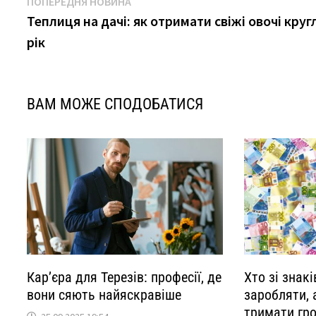
Навігація
Попередня
ПОПЕРЕДНЯ НОВИНА
новина
Теплиця на дачі: як отримати свіжі овочі круг
записів
рік
ВАМ МОЖЕ СПОДОБАТИСЯ
Кар’єра для Терезів: професії, де
Хто зі знакі
вони сяють найяскравіше
заробляти, 
тримати гро