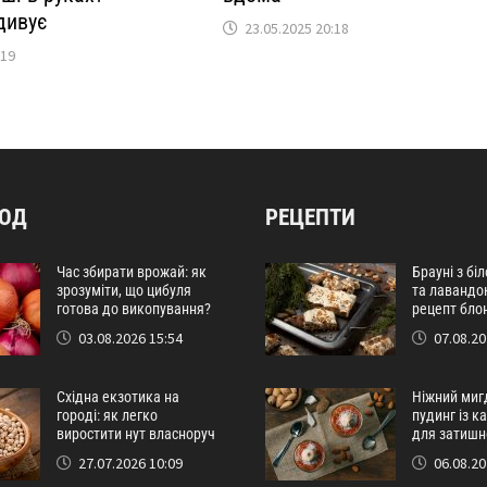
дивує
23.05.2025 20:18
:19
РОД
РЕЦЕПТИ
Час збирати врожай: як
Брауні з бі
зрозуміти, що цибуля
та лавандо
готова до викопування?
рецепт бло
03.08.2026 15:54
07.08.20
Східна екзотика на
Ніжний миг
городі: як легко
пудинг із 
виростити нут власноруч
для затишн
27.07.2026 10:09
06.08.20