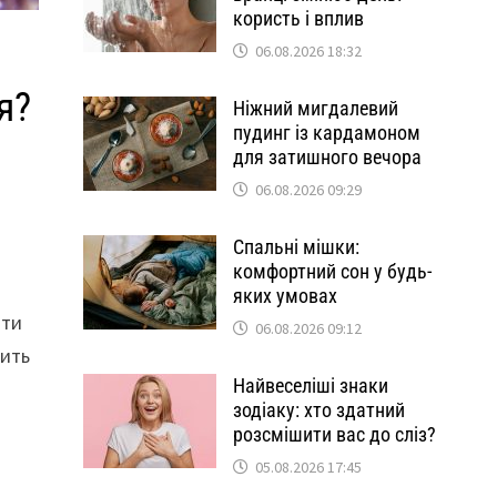
користь і вплив
06.08.2026 18:32
я?
Ніжний мигдалевий
пудинг із кардамоном
для затишного вечора
06.08.2026 09:29
Спальні мішки:
комфортний сон у будь-
яких умовах
ити
06.08.2026 09:12
дить
Найвеселіші знаки
зодіаку: хто здатний
розсмішити вас до сліз?
05.08.2026 17:45