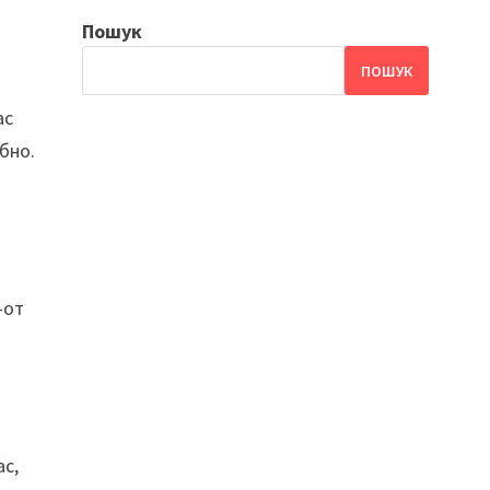
Пошук
ПОШУК
ас
ібно.
-от
ас,