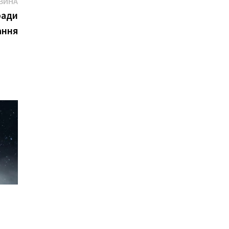
Наступна
ВИНА
новина
ради
ання