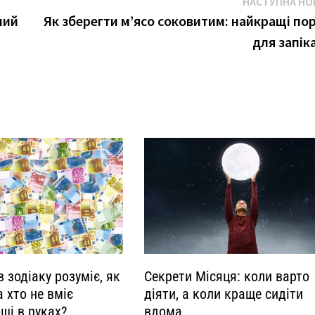
НАСТУПНА НО
лий
Як зберегти м’ясо соковитим: найкращі по
для запік
в зодіаку розуміє, як
Секрети Місяця: коли варто
а хто не вміє
діяти, а коли краще сидіти
ші в руках?
вдома