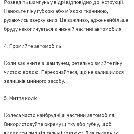
Розведіть шампунь у відрі відповідно до інструкції.
Наносьте піну губкою або м’якою тканиною,
рухаючись зверху вниз. Це важливо, адже найбільше
бруду накопичується в нижній частині автомобіля.
4. Промийте автомобіль
Коли закінчите з шампунем, ретельно змийте піну
чистою водою. Переконайтеся, що не залишилося
залишків мийного засобу.
5. Миття коліс
Колеса часто найбрудніші частини автомобіля.
Використовуйте окрему щітку або губку, щоб
видалити пил від гальм і грязюку. Для складних