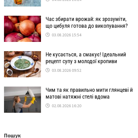
Час збирати врожай: як зрозуміти,
що цибуля готова до викопування?
03.08.2026 15:54
Не кусається, а смакує! Ідеальний
рецепт супу з молодої кропиви
03.08.2026 09:52
Чим та як правильно мити глянцеві й
матові натяжні стелі вдома
02.08.2026 16:20
Пошук