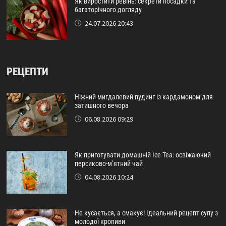
Як виростити ревінь: секрети посадки та
багаторічного догляду
24.07.2026 20:43
РЕЦЕПТИ
Ніжний мигдалевий пудинг із кардамоном для
затишного вечора
06.08.2026 09:29
Як приготувати домашній Ice Tea: освіжаючий
персиково-м’ятний чай
04.08.2026 10:24
Не кусається, а смакує! Ідеальний рецепт супу з
молодої кропиви