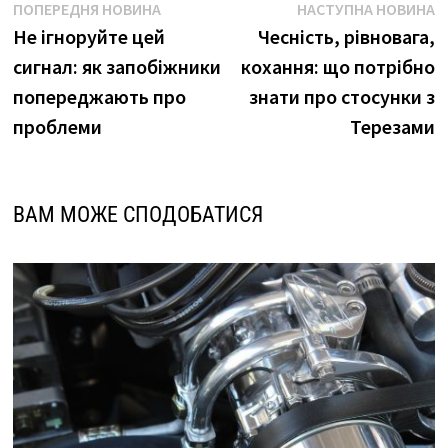
Навігація
Попередня
Н
ПОПЕРЕДНЯ НОВИНА
НАСТУПНА НОВИНА
новина
н
Не ігноруйте цей
Чесність, рівновага,
записів
сигнал: як запобіжники
кохання: що потрібно
попереджають про
знати про стосунки з
проблеми
Терезами
ВАМ МОЖЕ СПОДОБАТИСЯ