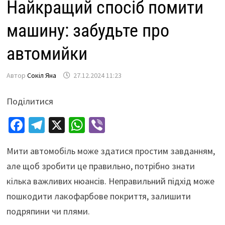
Найкращий спосіб помити
машину: забудьте про
автомийки
Автор
Сокіл Яна
27.12.2024 11:23
Поділитися
Fa
Te
X
W
Vi
ce
le
h
b
Мити автомобіль може здатися простим завданням,
b
gr
at
er
але щоб зробити це правильно, потрібно знати
o
a
sA
кілька важливих нюансів. Неправильний підхід може
o
m
p
пошкодити лакофарбове покриття, залишити
k
p
подряпини чи плями.