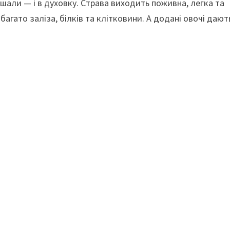
ішали — і в духовку. Страва виходить поживна, легка та
 багато заліза, білків та клітковини. А додані овочі дают