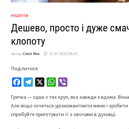
РЕЦЕПТИ
Дешево, просто і дуже сма
клопоту
Автор
Сокіл Яна
31.07.2025 09:34
Поділитися
Fa
Te
X
W
Vi
ce
le
h
b
Гречка — одна з тих круп, яка завжди є вдома. Вона
b
gr
at
er
Але якщо хочеться урізноманітнити меню і зробити 
o
a
sA
спробуйте приготувати її з овочами в духовці.
o
m
p
k
p