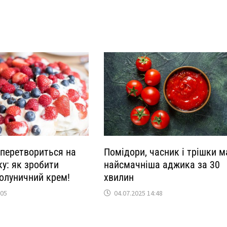
 перетвориться на
Помідори, часник і трішки ма
у: як зробити
найсмачніша аджика за 30
олуничний крем!
хвилин
:05
04.07.2025 14:48