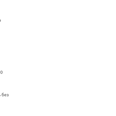
о
10
ь без