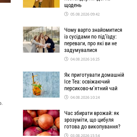
щодень
05.08.2026 09:42
Чому варто знайомитися
із сусідами по під’їзду:
переваги, про які ви не
задумувалися
04.08.2026 16:25
Як приготувати домашній
Ice Tea: освіжаючий
персиково-м’ятний чай
04.08.2026 10:24
о.
Час збирати врожай: як
зрозуміти, що цибуля
готова до викопування?
03.08.2026 15:54