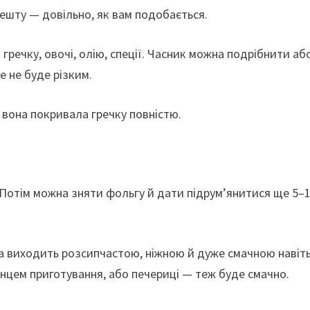
ешту — довільно, як вам подобається.
 гречку, овочі, олію, спеції. Часник можна подрібнити аб
 не буде різким.
вона покривала гречку повністю.
. Потім можна зняти фольгу й дати підрум’янитися ще 5–
ава виходить розсипчастою, ніжною й дуже смачною навіт
інцем приготування, або печериці — теж буде смачно.