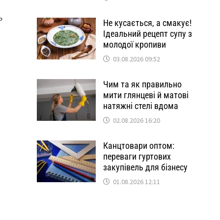
ь
Не кусається, а смакує!
Ідеальний рецепт супу з
молодої кропиви
03.08.2026 09:52
Чим та як правильно
мити глянцеві й матові
натяжні стелі вдома
02.08.2026 16:20
Канцтовари оптом:
переваги гуртових
закупівель для бізнесу
01.08.2026 12:11