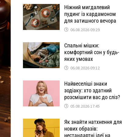
Ніжний мигдалевий
пудинг із кардамоном
для затишного вечора
06.08.2026 09:29
Спальні мішки:
комфортний сон у будь-
яких умовах
06.08.2026 09:12
Найвеселіші знаки
зодіаку: хто здатний
розсмішити вас до сліз?
05.08.2026 17:45
Як знайти натхнення для
нових образів:
нестандартні ідеї на