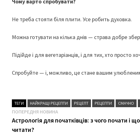
Чому варто спробувати?
Не треба стояти біля плити. Усе робить духовка.
Можна готувати на кілька днів — страва добре збер
Підійде і для вегетаріанців, і для тих, хто просто 
Спробуйте — і, можливо, це стане вашим улюблени
ТЕГИ
НАЙКРАЩІ РЕЦЕПТИ
РЕЦЕПТ
РЕЦЕПТИ
СМАЧНО
Навігація
Попередня
ПОПЕРЕДНЯ НОВИНА
новина
Астрологія для початківців: з чого почати і щ
записів
читати?