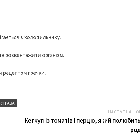
ігається в холодильнику.
хоче розвантажити організм.
м рецептом гречки.
СТРАВА
НАСТУПНА НО
о
Кетчуп із томатів і перцю, який полюбить
ро