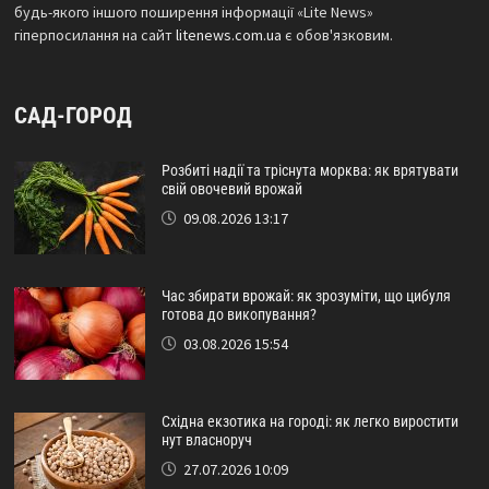
будь-якого іншого поширення інформації «Lite News»
гіперпосилання на сайт
litenews.com.ua
є обов'язковим.
САД-ГОРОД
Розбиті надії та тріснута морква: як врятувати
свій овочевий врожай
09.08.2026 13:17
Час збирати врожай: як зрозуміти, що цибуля
готова до викопування?
03.08.2026 15:54
Східна екзотика на городі: як легко виростити
нут власноруч
27.07.2026 10:09