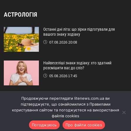
АСТРОЛОГІЯ
Останні дні літа: що зірки підготували для
вашого знаку зодіаку
07.08.2026 20:08
Найвеселіші знаки зодіаку: хто здатний
розсмішити вас до сліз?
05.08.2026 17:45
Астрологічний прогноз на серпень: кому
Продовжуючи переглядати litenews.com.ua ви
пощастить наприкінці літа
підтверджуєте, що ознайомилися з Правилами
29.07.2026 16:15
користування сайтом та погоджуєтеся на використання
файлів cookies
Погоджуюсь
Про файли cookies