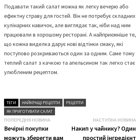
Подавати такий салат можна як легку вечерю або
ефектну страву для гостей. Він не потребує складних
кулінарних навичок, але виглядає так, ніби над ним
працювали в хорошому ресторані. А найприємніше те,
що кожна виделка дарує нові відтінки смаку, які
поступово розкриваються один за одним. Саме тому
теплий салат з качкою та апельсином так легко стає
улюбленим рецептом.
ТЕГИ
НАЙКРАЩІ РЕЦЕПТИ
РЕЦЕПТИ
ЯК ПРИГОТУВАТИ САЛАТ
Навігація
Попередня
Н
ПОПЕРЕДНЯ НОВИНА
НАСТУПНА НОВИНА
новина
н
Вечірні покупки
Накип у чайнику? Один
записів
можуть зберегти вам
простий інгредієнт