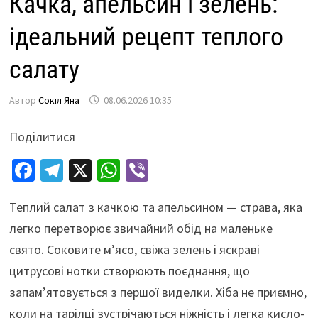
Качка, апельсин і зелень:
ідеальний рецепт теплого
салату
Автор
Сокіл Яна
08.06.2026 10:35
Поділитися
Fa
Te
X
W
Vi
ce
le
h
b
Теплий салат з качкою та апельсином — страва, яка
b
gr
at
er
легко перетворює звичайний обід на маленьке
o
a
sA
свято. Соковите м’ясо, свіжа зелень і яскраві
o
m
p
цитрусові нотки створюють поєднання, що
k
p
запам’ятовується з першої виделки. Хіба не приємно,
коли на тарілці зустрічаються ніжність і легка кисло-