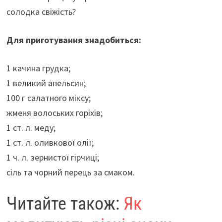
солодка свіжість?
Для приготування знадобиться:
1 качина грудка;
1 великий апельсин;
100 г салатного міксу;
жменя волоських горіхів;
1 ст. л. меду;
1 ст. л. оливкової олії;
1 ч. л. зернистої гірчиці;
сіль та чорний перець за смаком.
Читайте також:
Як