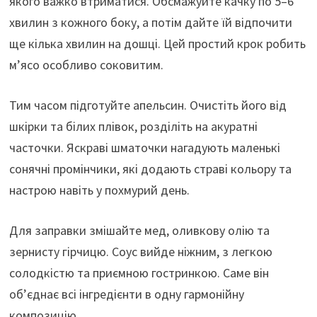
якого важко втриматися. Обсмажуйте качку по 5–6
хвилин з кожного боку, а потім дайте їй відпочити
ще кілька хвилин на дошці. Цей простий крок робить
м’ясо особливо соковитим.
Тим часом підготуйте апельсин. Очистіть його від
шкірки та білих плівок, розділіть на акуратні
часточки. Яскраві шматочки нагадують маленькі
сонячні промінчики, які додають страві кольору та
настрою навіть у похмурий день.
Для заправки змішайте мед, оливкову олію та
зернисту гірчицю. Соус вийде ніжним, з легкою
солодкістю та приємною гостринкою. Саме він
об’єднає всі інгредієнти в одну гармонійну
композицію.