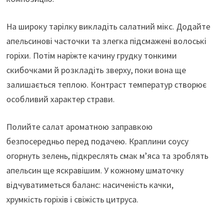
На широку тарілку викладіть салатний мікс. Додайте
апельсинові часточки та злегка підсмажені волоські
горіхи. Потім наріжте качину грудку тонкими
скибочками й розкладіть зверху, поки вона ще
залишається теплою. Контраст температур створює
особливий характер страви.
Полийте салат ароматною заправкою
безпосередньо перед подачею. Краплини соусу
огорнуть зелень, підкреслять смак м’яса та зроблять
апельсин ще яскравішим. У кожному шматочку
відчуватиметься баланс: насиченість качки,
хрумкість горіхів і свіжість цитруса.