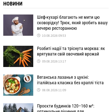
НОВИНИ
Шеф-кухарі благають не мити цю
сковорідку! Трюк, який зробить вашу
вечерю ресторанною
10.08.2026 09:53
Розбиті надії та тріснута морква: як
врятувати свій овочевий врожай
09.08.2026 13:17
Веганська лазанья з цукіні:
італійська класика без краплі тіста
08.08.2026 11:09
Проєкти будинків 120–160 м²:
оптимальне рішення для