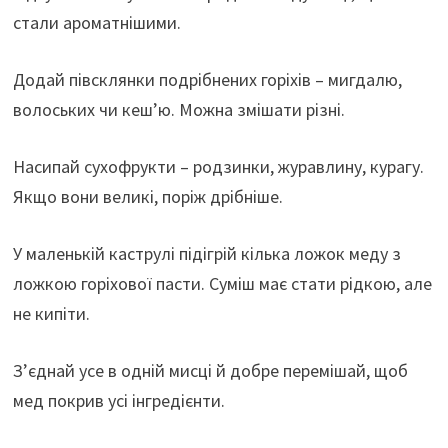
стали ароматнішими.
Додай півсклянки подрібнених горіхів – мигдалю,
волоських чи кеш’ю. Можна змішати різні.
Насипай сухофрукти – родзинки, журавлину, курагу.
Якщо вони великі, поріж дрібніше.
У маленькій каструлі підігрій кілька ложок меду з
ложкою горіхової пасти. Суміш має стати рідкою, але
не кипіти.
З’єднай усе в одній мисці й добре перемішай, щоб
мед покрив усі інгредієнти.