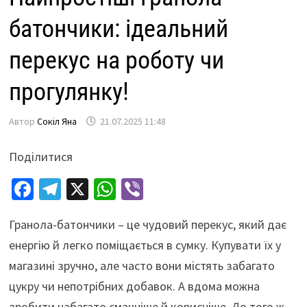
батончики: ідеальний
перекус на роботу чи
прогулянку!
Автор
Сокіл Яна
21.07.2025 11:48
Поділитися
Fa
Te
X
W
Vi
ce
le
h
b
Гранола-батончики – це чудовий перекус, який дає
b
gr
at
er
енергію й легко поміщається в сумку. Купувати їх у
o
a
sA
магазині зручно, але часто вони містять забагато
o
m
p
цукру чи непотрібних добавок. А вдома можна
k
p
зробити набагато смачніше й корисніше. До того ж,