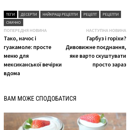
ТЕГИ
ДЕСЕРТИ
НАЙКРАЩІ РЕЦЕПТИ
РЕЦЕПТ
РЕЦЕПТИ
СМАЧНО
Навігація
Попередня
Н
ПОПЕРЕДНЯ НОВИНА
НАСТУПНА НОВИНА
новина
н
Тако, начос і
Гарбуз і горіхи?
записів
гуакамоле: просте
Дивовижне поєднання,
меню для
яке варто скуштувати
мексиканської вечірки
просто зараз
вдома
ВАМ МОЖЕ СПОДОБАТИСЯ