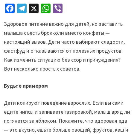
Fa
Te
X
W
Vi
ce
le
h
b
Здоровое питание важно для детей, но заставить
b
gr
at
er
малыша съесть брокколи вместо конфеты —
o
a
sA
настоящий вызов. Дети часто выбирают сладости,
o
m
p
фастфуд и отказываются от полезных продуктов.
k
p
Как изменить ситуацию без ссор и принуждения?
Вот несколько простых советов.
Будьте примером
Дети копируют поведение взрослых. Если вы сами
едите чипсы и запиваете газировкой, малыш вряд ли
потянется за яблоком. Покажите, что здоровая еда
— это вкусно, ешьте больше овощей, фруктов, каш и