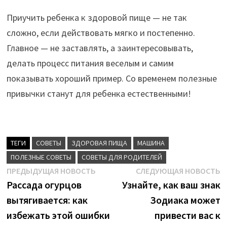
Приучить ребенка к здоровой пище — не так
сложно, если действовать мягко и постепенно.
Главное — не заставлять, а заинтересовывать,
делать процесс питания веселым и самим
показывать хороший пример. Со временем полезные
привычки станут для ребенка естественными!
ТЕГИ
CОВЕТЫ
ЗДОРОВАЯ ПИЩА
МАШИНА
ПОЛЕЗНЫЕ СОВЕТЫ
СОВЕТЫ ДЛЯ РОДИТЕЛЕЙ
Навигация
Предыдущая
С
ПРЕДЫДУЩАЯ НОВОСТЬ
СЛЕДУЮЩАЯ НОВОСТЬ
новость:
н
Рассада огурцов
Узнайте, как ваш знак
по
вытягивается: как
Зодиака может
записям
избежать этой ошибки
привести вас к