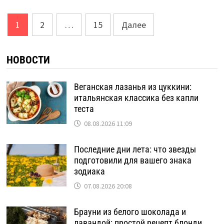
Пагинация
1
2
…
15
Далее
записей
НОВОСТИ
Веганская лазанья из цуккини:
итальянская классика без капли
теста
08.08.2026 11:09
Последние дни лета: что звезды
подготовили для вашего знака
зодиака
07.08.2026 20:08
Брауни из белого шоколада и
лавандой: простой рецепт блонди