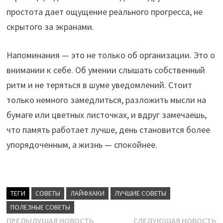
простота дает ощущение реального прогресса, не
скрытого за экранами.
Напоминания — это не только об организации. Это о
внимании к себе. Об умении слышать собственный
ритм и не теряться в шуме уведомлений. Стоит
только немного замедлиться, разложить мысли на
бумаге или цветных листочках, и вдруг замечаешь,
что память работает лучше, день становится более
упорядоченным, а жизнь — спокойнее.
ТЕГИ
CОВЕТЫ
ЛАЙФХАКИ
ЛУЧШИЕ СОВЕТЫ
ПОЛЕЗНЫЕ СОВЕТЫ
Навигация
Предыдущая
С
ПРЕДЫДУЩАЯ НОВОСТЬ
СЛЕДУЮЩАЯ НОВОСТЬ