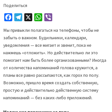
Поделиться
Fa
Te
X
W
Vi
ce
le
h
b
Мы привыкли полагаться на телефоны, чтобы не
b
gr
at
er
забыть о важном. Будильники, календари,
o
a
sA
уведомления — все мигает и звенит, пока не
o
m
p
нажмешь «отложить». Но действительно ли это
k
p
помогает нам быть более организованными? Иногда
от количества напоминаний голова кружится, а
планы все равно рассыпаются, как горох по полу.
Возможно, пришло время создать собственную,
простую и действительно действенную систему
напоминаний — без каких-либо приложений.
Маленькие помощники на виду