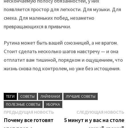
нескончаемую полосу обязанностей, у них
появляется простор для легкости. Для музыки. Для
смеха. Для маленьких побед, незаметно
превращающихся в привычки.
Рутина может быть вашей союзницей, а не врагом.
Стоит сделать несколько шагов навстречу — и она
отплатит вам тишиной, порядком и ощущением, что
жизнь снова под контролем, но уже без истощения.
ТЕГИ
CОВЕТЫ
ЛАЙФХАКИ
ЛУЧШИЕ СОВЕТЫ
ПОЛЕЗНЫЕ СОВЕТЫ
УБОРКА
Навигация
Предыдущая
С
ПРЕДЫДУЩАЯ НОВОСТЬ
СЛЕДУЮЩАЯ НОВОСТЬ
новость:
н
Почему все готовят
5 минут и у вас на столе
по