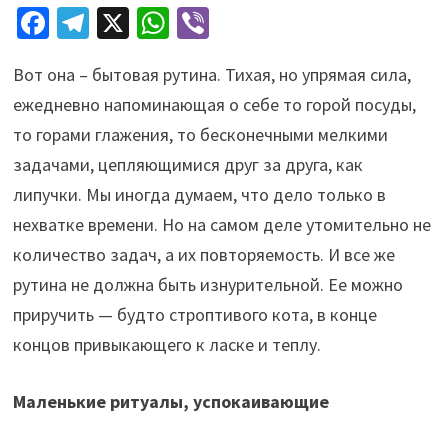
Fa
Te
X
W
Vi
ce
le
h
b
Вот она – бытовая рутина. Тихая, но упрямая сила,
b
gr
at
er
ежедневно напоминающая о себе то горой посуды,
o
a
sA
то горами глажения, то бесконечными мелкими
o
m
p
задачами, цепляющимися друг за друга, как
k
p
липучки. Мы иногда думаем, что дело только в
нехватке времени. Но на самом деле утомительно не
количество задач, а их повторяемость. И все же
рутина не должна быть изнурительной. Ее можно
приручить — будто строптивого кота, в конце
концов привыкающего к ласке и теплу.
Маленькие ритуалы, успокаивающие