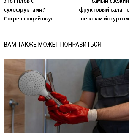
этот плов с
самый свежий
записям
сухофруктами?
фруктовый салат с
Согревающий вкус
нежным йогуртом
ВАМ ТАКЖЕ МОЖЕТ ПОНРАВИТЬСЯ