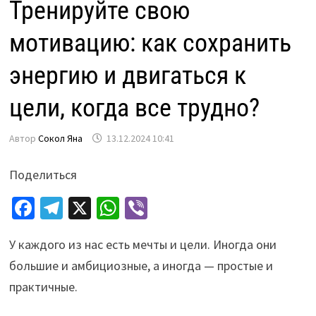
Тренируйте свою
мотивацию: как сохранить
энергию и двигаться к
цели, когда все трудно?
Автор
Сокол Яна
13.12.2024 10:41
Поделиться
Fa
Te
X
W
Vi
ce
le
h
b
У каждого из нас есть мечты и цели. Иногда они
b
gr
at
er
большие и амбициозные, а иногда — простые и
o
a
sA
практичные.
o
m
p