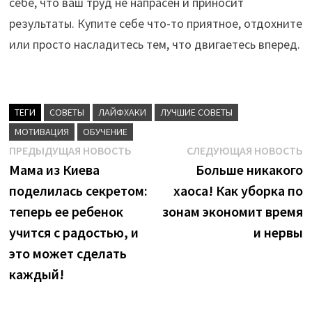
себе, что ваш труд не напрасен и приносит
результаты. Купите себе что-то приятное, отдохните
или просто насладитесь тем, что двигаетесь вперед.
ТЕГИ
CОВЕТЫ
ЛАЙФХАКИ
ЛУЧШИЕ СОВЕТЫ
МОТИВАЦИЯ
ОБУЧЕНИЕ
Навигация
Предыдущая
С
ПРЕДЫДУЩАЯ НОВОСТЬ
СЛЕДУЮЩАЯ НОВОСТЬ
новость:
н
Мама из Киева
Больше никакого
по
поделилась секретом:
хаоса! Как уборка по
записям
теперь ее ребенок
зонам экономит время
учится с радостью, и
и нервы
это может сделать
каждый!