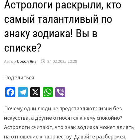
Астрологи раскрыли, кто
самый талантливый по
знаку зодиака! Вы в
списке?
Автор
Сокол Яна
24.02.2025 20:28
Поделиться
Fa
Te
X
W
Vi
ce
le
h
b
Почему одни люди не представляют жизни без
b
gr
at
er
искусства, а другие относятся к нему спокойно?
o
a
sA
Астрологи считают, что знак зодиака может влиять
o
m
p
на отношение к творчеству. Давайте разберемся,