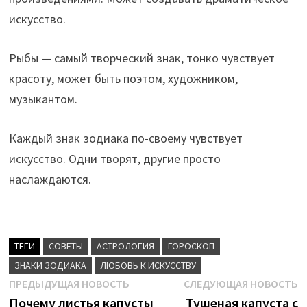
искусство.
Рыбы — самый творческий знак, тонко чувствует
красоту, может быть поэтом, художником,
музыкантом.
Каждый знак зодиака по-своему чувствует
искусство. Одни творят, другие просто
наслаждаются.
ТЕГИ
CОВЕТЫ
АСТРОЛОГИЯ
ГОРОСКОП
ЗНАКИ ЗОДИАКА
ЛЮБОВЬ К ИСКУССТВУ
Навигация
Предыдущая
С
ПРЕДЫДУЩАЯ НОВОСТЬ
СЛЕДУЮЩАЯ НОВОСТЬ
новость:
н
Почему листья капусты
Тушеная капуста с