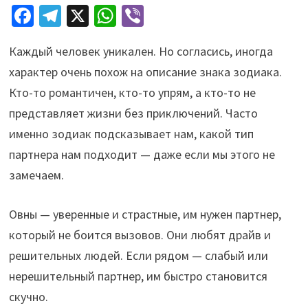
Fa
Te
X
W
Vi
ce
le
h
b
Каждый человек уникален. Но согласись, иногда
b
gr
at
er
характер очень похож на описание знака зодиака.
o
a
sA
Кто-то романтичен, кто-то упрям, а кто-то не
o
m
p
представляет жизни без приключений. Часто
k
p
именно зодиак подсказывает нам, какой тип
партнера нам подходит — даже если мы этого не
замечаем.
Овны — уверенные и страстные, им нужен партнер,
который не боится вызовов. Они любят драйв и
решительных людей. Если рядом — слабый или
нерешительный партнер, им быстро становится
скучно.