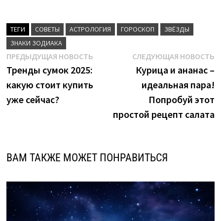
ТЕГИ
CОВЕТЫ
АСТРОЛОГИЯ
ГОРОСКОП
ЗВЁЗДЫ
ЗНАКИ ЗОДИАКА
Навигация
Предыдущая
С
ПРЕДЫДУЩАЯ НОВОСТЬ
СЛЕДУЮЩАЯ НОВОСТЬ
новость:
н
Тренды сумок 2025:
Курица и ананас –
по
какую стоит купить
идеальная пара!
записям
уже сейчас?
Попробуй этот
простой рецепт салата
ВАМ ТАКЖЕ МОЖЕТ ПОНРАВИТЬСЯ