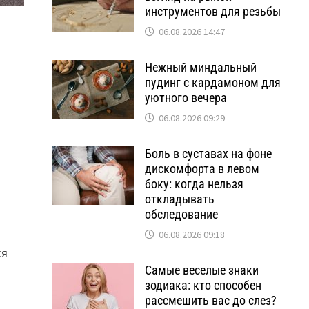
инструментов для резьбы
06.08.2026 14:47
Нежный миндальный
пудинг с кардамоном для
уютного вечера
06.08.2026 09:29
Боль в суставах на фоне
дискомфорта в левом
боку: когда нельзя
откладывать
обследование
06.08.2026 09:18
ся
Самые веселые знаки
зодиака: кто способен
рассмешить вас до слез?