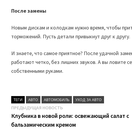
После замены
Новым дискам и колодкам нужно время, чтобы прит
торможений. Пусть детали привыкнут друг к другу.
И знаете, что самое приятное? После удачной зам
работают четко, без лишних звуков. А вы ловите с
собственными руками.
ТЕГИ
АВТО
АВТОМОБИЛЬ
УХОД ЗА АВТО
Навигация
Предыдущая
ПРЕДЫДУЩАЯ НОВОСТЬ
новость:
Клубника в новой роли: освежающий салат с
по
бальзамическим кремом
записям