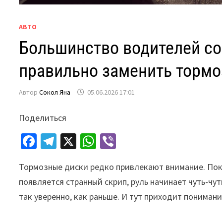
АВТО
Большинство водителей со
правильно заменить торм
Автор
Сокол Яна
05.06.2026 17:01
Поделиться
Fa
Te
X
W
Vi
ce
le
h
b
Тормозные диски редко привлекают внимание. Пока
b
gr
at
er
появляется странный скрип, руль начинает чуть-чу
o
a
sA
так уверенно, как раньше. И тут приходит понимани
o
m
p
k
p