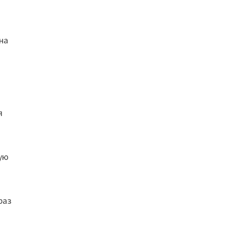
на
я
вую
раз