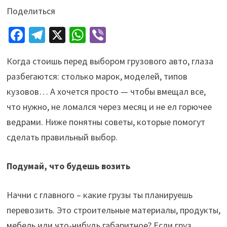
Поделиться
Fa
Te
X
W
Vi
ce
le
h
b
Когда стоишь перед выбором грузового авто, глаза
b
gr
at
er
разбегаются: столько марок, моделей, типов
o
a
sA
кузовов… А хочется просто — чтобы вмещал все,
o
m
p
что нужно, не ломался через месяц и не ел горючее
k
p
ведрами. Ниже понятны советы, которые помогут
сделать правильный выбор.
Подумай, что будешь возить
Начни с главного – какие грузы ты планируешь
перевозить. Это строительные материалы, продукты,
мебель или что-нибудь габаритное? Если груз