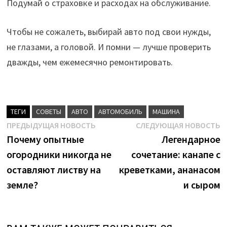
Подумай о страховке и расходах на обслуживание.
Чтобы не сожалеть, выбирай авто под свои нужды,
не глазами, а головой. И помни — лучше проверить
дважды, чем ежемесячно ремонтировать.
ТЕГИ
CОВЕТЫ
АВТО
АВТОМОБИЛЬ
МАШИНА
Навигация
Предыдущая
С
ПРЕДЫДУЩАЯ НОВОСТЬ
СЛЕДУЮЩАЯ НОВОСТЬ
новость:
н
Почему опытные
Легендарное
по
огородники никогда не
сочетание: канапе с
записям
оставляют листву на
креветками, ананасом
земле?
и сыром