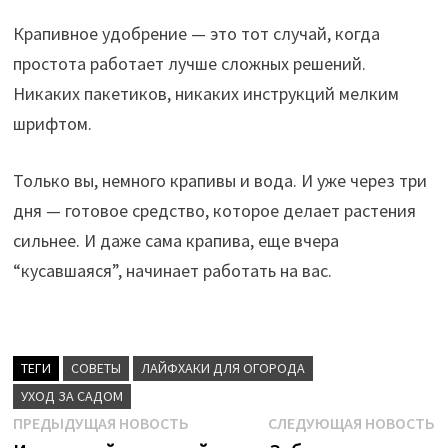
Крапивное удобрение — это тот случай, когда
простота работает лучше сложных решений.
Никаких пакетиков, никаких инструкций мелким
шрифтом.
Только вы, немного крапивы и вода. И уже через три
дня — готовое средство, которое делает растения
сильнее. И даже сама крапива, еще вчера
“кусавшаяся”, начинает работать на вас.
ТЕГИ
CОВЕТЫ
ЛАЙФХАКИ ДЛЯ ОГОРОДА
УХОД ЗА САДОМ
Навигация
Предыдущая
С
ПРЕДЫДУЩАЯ НОВОСТЬ
СЛЕДУЮЩАЯ НОВОСТЬ