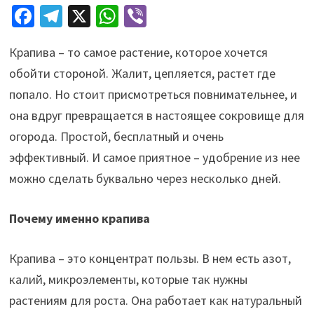
Fa
Te
X
W
Vi
ce
le
h
b
Крапива – то самое растение, которое хочется
b
gr
at
er
обойти стороной. Жалит, цепляется, растет где
o
a
sA
попало. Но стоит присмотреться повнимательнее, и
o
m
p
она вдруг превращается в настоящее сокровище для
k
p
огорода. Простой, бесплатный и очень
эффективный. И самое приятное – удобрение из нее
можно сделать буквально через несколько дней.
Почему именно крапива
Крапива – это концентрат пользы. В нем есть азот,
калий, микроэлементы, которые так нужны
растениям для роста. Она работает как натуральный