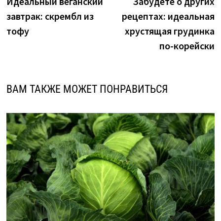
новость:
н
Идеальный веганский
Забудете о других
по
завтрак: скрембл из
рецептах: идеальная
записям
тофу
хрустящая грудинка
по-корейски
ВАМ ТАКЖЕ МОЖЕТ ПОНРАВИТЬСЯ