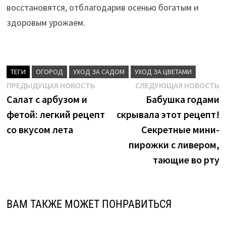
восстановятся, отблагодарив осенью богатым и
здоровым урожаем.
ТЕГИ
ОГОРОД
УХОД ЗА САДОМ
УХОД ЗА ЦВЕТАМИ
Навигация
Предыдущая
С
ПРЕДЫДУЩАЯ НОВОСТЬ
СЛЕДУЮЩАЯ НОВОСТЬ
новость:
н
Салат с арбузом и
Бабушка годами
по
фетой: легкий рецепт
скрывала этот рецепт!
записям
со вкусом лета
Секретные мини-
пирожки с ливером,
тающие во рту
ВАМ ТАКЖЕ МОЖЕТ ПОНРАВИТЬСЯ