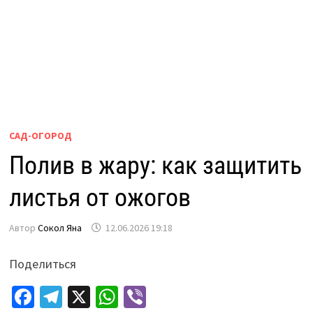
САД-ОГОРОД
Полив в жару: как защитить
листья от ожогов
Автор
Сокол Яна
12.06.2026 19:18
Поделиться
Fa
Te
X
W
Vi