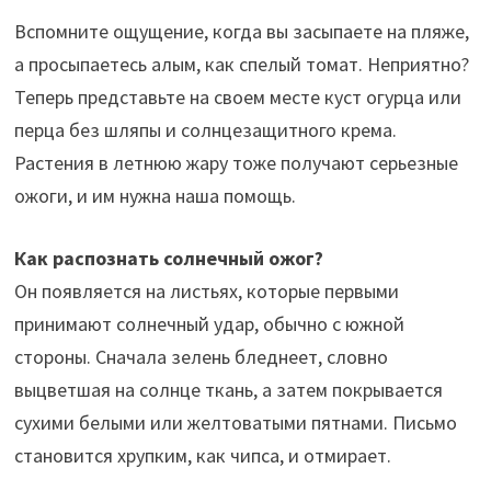
ce
le
h
b
Вспомните ощущение, когда вы засыпаете на пляже,
b
gr
at
er
а просыпаетесь алым, как спелый томат. Неприятно?
o
a
sA
Теперь представьте на своем месте куст огурца или
o
m
p
перца без шляпы и солнцезащитного крема.
k
p
Растения в летнюю жару тоже получают серьезные
ожоги, и им нужна наша помощь.
Как распознать солнечный ожог?
Он появляется на листьях, которые первыми
принимают солнечный удар, обычно с южной
стороны. Сначала зелень бледнеет, словно
выцветшая на солнце ткань, а затем покрывается
сухими белыми или желтоватыми пятнами. Письмо
становится хрупким, как чипса, и отмирает.