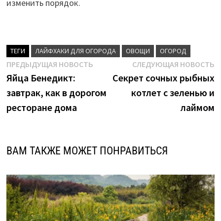
изменить порядок.
ТЕГИ
ЛАЙФХАКИ ДЛЯ ОГОРОДА
ОВОЩИ
ОГОРОД
Навигация
Предыдущая
С
ПРЕДЫДУЩАЯ НОВОСТЬ
СЛЕДУЮЩАЯ НОВОСТЬ
новость:
н
Яйца Бенедикт:
Секрет сочных рыбных
по
завтрак, как в дорогом
котлет с зеленью и
записям
ресторане дома
лаймом
ВАМ ТАКЖЕ МОЖЕТ ПОНРАВИТЬСЯ