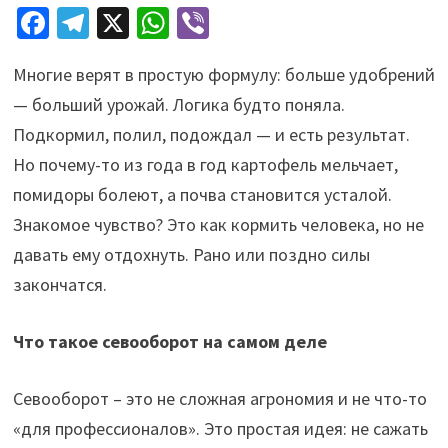
Fa
Te
X
W
Vi
ce
le
h
b
Многие верят в простую формулу: больше удобрений
b
gr
at
er
— больший урожай. Логика будто поняла.
o
a
sA
Подкормил, полил, подождал — и есть результат.
o
m
p
Но почему-то из года в год картофель мельчает,
k
p
помидоры болеют, а почва становится усталой.
Знакомое чувство? Это как кормить человека, но не
давать ему отдохнуть. Рано или поздно силы
закончатся.
Что такое севооборот на самом деле
Севооборот – это не сложная агрономия и не что-то
«для профессионалов». Это простая идея: не сажать