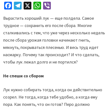
Fa
Te
X
W
Vi
ce
le
h
b
Вырастить хороший лук — еще полдела. Самое
b
gr
at
er
трудное — сохранить его после сбора. Многие
o
a
sA
сталкивались с тем, что уже через несколько недель
o
m
p
после сбора урожая головки начинают гнить,
k
p
мякнуть, покрываться плесенью. И весь труд идет
насмарку. Почему так происходит? И что сделать,
чтобы лук лежал долго и не портился?
Не спеши со сбором
Лук нужно собирать тогда, когда он действительно
созрел. Не тогда, когда тебе удобно, а когда ему
пора. Как понять, что он готов? Перо должно