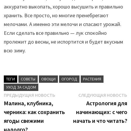
аккуратно выкопать, хорошо высушить и правильно
хранить. Все просто, но многие пренебрегают
мелочами. А именно эти мелочи и спасают урожай.
Если сделать все правильно — лук спокойно
пролежит до весны, не испортится и будет вкусным
всю зиму.
ТЕГИ
CОВЕТЫ
ОВОЩИ
ОГОРОД
РАСТЕНИЯ
УХОД ЗА САДОМ
Навигация
Предыдущая
С
ПРЕДЫДУЩАЯ НОВОСТЬ
СЛЕДУЮЩАЯ НОВОСТЬ
новость:
н
Малина, клубника,
Астрология для
по
черника: как сохранить
начинающих: с чего
записям
ягоды свежими
начать и что читать?
надолго?