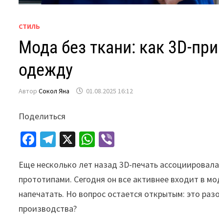
СТИЛЬ
Мода без ткани: как 3D-п
одежду
Автор
Сокол Яна
01.08.2025 16:12
Поделиться
Fa
Te
X
W
Vi
ce
le
h
b
Еще несколько лет назад 3D-печать ассоциировал
b
gr
at
er
прототипами. Сегодня он все активнее входит в мод
o
a
sA
напечатать. Но вопрос остается открытым: это ра
o
m
p
производства?
k
p