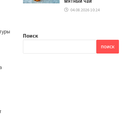
мятный чай
04.08.2026 10:24
птуры
Поиск
ПОИСК
а
т