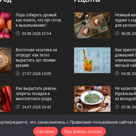
Пора собирать урожай:
Нежный ми
как понять, что лук готов
пудинг с к
к выкапыванию?
для уютног
03.08.2026 15:54
06.08.20
Восточная экзотика на
Как пригот
огороде: как легко
домашний I
вырастить нут своими
освежающи
руками
мятный ча
27.07.2026 10:09
04.08.20
Как вырастить ревень:
Не кусается
секреты посадки и
Идеальный 
многолетнего ухода
из молодой
24.07.2026 20:43
03.08.20
одтверждаете, что ознакомились с Правилами пользования сайтом и
Согласен
Про файлы cookies