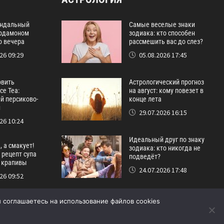
ндальный
Самые веселые знаки
ардамоном
зодиака: кто способен
о вечера
рассмешить вас до слез?
26 09:29
05.08.2026 17:45
овить
Астрологический прогноз
ce Tea:
на август: кому повезет в
й персиково-
конце лета
й
29.07.2026 16:15
26 10:24
Идеальный друг по знаку
, а смакует!
зодиака: кто никогда не
рецепт супа
подведёт?
 крапивы
24.07.2026 17:48
26 09:52
 соглашаетесь на использование файлов cookies