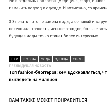
Но в отдельных областях (медицина, спорт, иннов
изменить подход к одежде. И возможно, со времен
3D-печать – это не замена моды, а ее новый инстру
потенциал: точность, меньше отходов, больше возм
будущее моды точно станет более интересным.
ТЕГИ
КРАСОТА
МОДА
ОДЕЖДА
СТИЛЬ
Навигация
Предыдущая
ПРЕДЫДУЩАЯ НОВОСТЬ
новость:
Топ fashion-блоггеров: кем вдохновляться, ч
по
выглядеть на миллион
записям
ВАМ ТАКЖЕ МОЖЕТ ПОНРАВИТЬСЯ