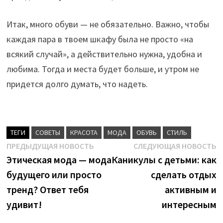
Итак, много обуви — не обязательно. Важно, чтобы
каждая пара в твоем шкафу была не просто «на
всякий случай», а действительно нужна, удобна и
любима. Тогда и места будет больше, и утром не
придется долго думать, что надеть.
ТЕГИ
CОВЕТЫ
КРАСОТА
МОДА
ОБУВЬ
СТИЛЬ
Навигация
Предыдущая
С
ПРЕДЫДУЩАЯ НОВОСТЬ
СЛЕДУЮЩАЯ НОВОСТЬ
новость:
н
Этическая мода — мода
Каникулы с детьми: как
по
будущего или просто
сделать отдых
записям
тренд? Ответ тебя
активным и
удивит!
интересным