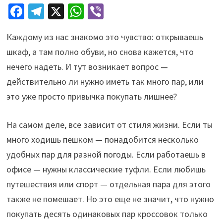
Fa
Te
X
W
Vi
ce
le
h
b
Каждому из нас знакомо это чувство: открываешь
b
gr
at
er
шкаф, а там полно обуви, но снова кажется, что
o
a
sA
нечего надеть. И тут возникает вопрос —
o
m
p
действительно ли нужно иметь так много пар, или
k
p
это уже просто привычка покупать лишнее?
На самом деле, все зависит от стиля жизни. Если ты
много ходишь пешком — понадобится несколько
удобных пар для разной погоды. Если работаешь в
офисе — нужны классические туфли. Если любишь
путешествия или спорт — отдельная пара для этого
также не помешает. Но это еще не значит, что нужно
покупать десять одинаковых пар кроссовок только