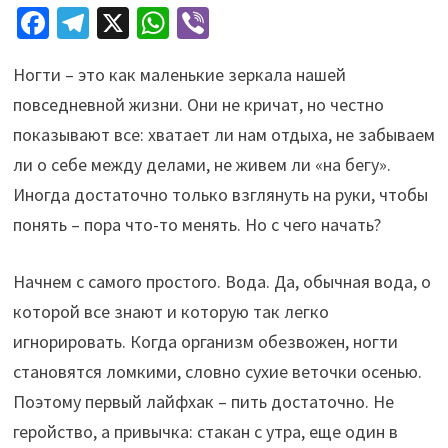
Fa
Te
X
W
Vi
ce
le
h
b
Ногти – это как маленькие зеркала нашей
b
gr
at
er
повседневной жизни. Они не кричат, но честно
o
a
sA
показывают все: хватает ли нам отдыха, не забываем
o
m
p
ли о себе между делами, не живем ли «на бегу».
k
p
Иногда достаточно только взглянуть на руки, чтобы
понять – пора что-то менять. Но с чего начать?
Начнем с самого простого. Вода. Да, обычная вода, о
которой все знают и которую так легко
игнорировать. Когда организм обезвожен, ногти
становятся ломкими, словно сухие веточки осенью.
Поэтому первый лайфхак – пить достаточно. Не
геройство, а привычка: стакан с утра, еще один в