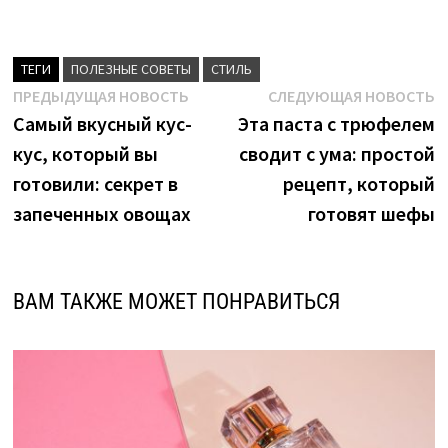
ТЕГИ
ПОЛЕЗНЫЕ СОВЕТЫ
СТИЛЬ
Навигация
Предыдущая
С
ПРЕДЫДУЩАЯ НОВОСТЬ
СЛЕДУЮЩАЯ НОВОСТЬ
новость:
н
Самый вкусный кус-
Эта паста с трюфелем
по
кус, который вы
сводит с ума: простой
записям
готовили: секрет в
рецепт, который
запеченных овощах
готовят шефы
ВАМ ТАКЖЕ МОЖЕТ ПОНРАВИТЬСЯ