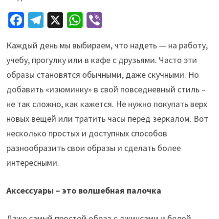
Fa
Te
X
W
Vi
ce
le
h
b
Каждый день мы выбираем, что надеть — на работу,
b
gr
at
er
учебу, прогулку или в кафе с друзьями. Часто эти
o
a
sA
образы становятся обычными, даже скучными. Но
o
m
p
добавить «изюминку» в свой повседневный стиль –
k
p
не так сложно, как кажется. Не нужно покупать верх
новых вещей или тратить часы перед зеркалом. Вот
несколько простых и доступных способов
разнообразить свои образы и сделать более
интересными.
Аксессуары – это волшебная палочка
Даже самый простой образ с джинсами и белой