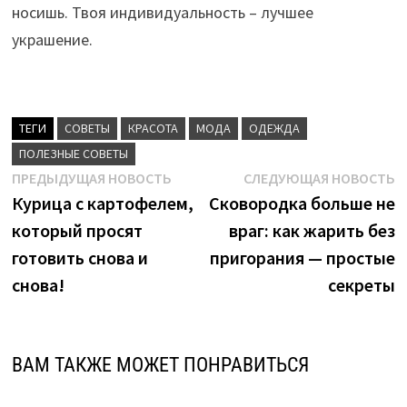
носишь. Твоя индивидуальность – лучшее
украшение.
ТЕГИ
CОВЕТЫ
КРАСОТА
МОДА
ОДЕЖДА
ПОЛЕЗНЫЕ СОВЕТЫ
Навигация
Предыдущая
С
ПРЕДЫДУЩАЯ НОВОСТЬ
СЛЕДУЮЩАЯ НОВОСТЬ
новость:
н
Курица с картофелем,
Сковородка больше не
по
который просят
враг: как жарить без
записям
готовить снова и
пригорания — простые
снова!
секреты
ВАМ ТАКЖЕ МОЖЕТ ПОНРАВИТЬСЯ